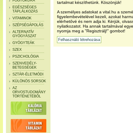
FOGYÓKÚRA
tartalmat készíthetünk. Köszönjük!
EGÉSZSÉGES
TÁPLÁLKOZÁS
A személyes adatokat a vital.hu a szemé
figyelembevételével kezeli, azokat har
VITAMINOK
elérhetővé és nem adja ki. Kérjük, olvas
SZÉPSÉGÁPOLÁS
nyilatkozatot. Ha annak tartalmával egye
nyomja meg a "Regisztrálj!" gombot!
ALTERNATÍV
GYÓGYÁSZAT
GYÓGYTEÁK
SZEX
PSZICHOLÓGIA
SZENVEDÉLY-
BETEGSÉGEK
SZTÁR-ÉLETMÓDI
KÜLÖNÖS SORSOK
AZ
ORVOSTUDOMÁNY
TÖRTÉNETÉBŐL