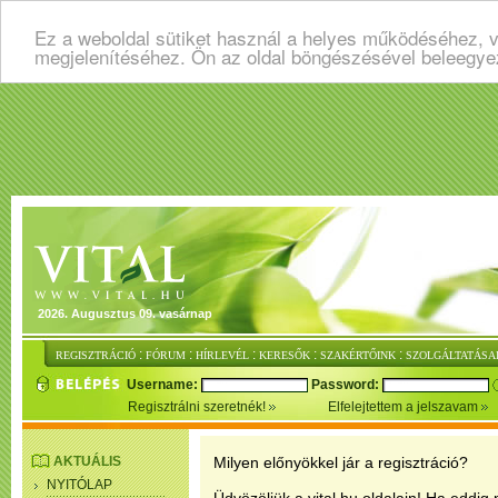
Ez a weboldal sütiket használ a helyes működéséhez, v
megjelenítéséhez. Ön az oldal böngészésével beleegye
2026. Augusztus 09. vasárnap
:
:
:
:
:
REGISZTRÁCIÓ
FÓRUM
HÍRLEVÉL
KERESŐK
SZAKÉRTŐINK
SZOLGÁLTATÁSA
Username:
Password:
Regisztrálni szeretnék!
Elfelejtettem a jelszavam
AKTUÁLIS
Milyen előnyökkel jár a regisztráció?
NYITÓLAP