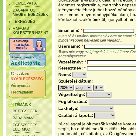
Üdvözöljük a vital.hu oldalain! Ha eddi
HOMEOPÁTIA
érdemes regisztrálnia, mert több népsze
igénybevételéhez juthat hozzá néhány ada
DAGANATOS
részt vehet a nyereményjátékainkon, ho
MEGBETEGEDÉSEK
kérdezhet szakértőinktől, igényelhet hírl
TERHESSÉG
A MAGAS
Email cím:
*
KOLESZTERINSZINT
A jelszó és további információk erre az email 
mindenképpen helyesen kell megadni.
Username:
*
Teljes név vagy az igényelt felhasználónév. C
engedélyezettek.
Vezetéknév:
*
Keresztnév:
*
Neme:
NYÁRI EGÉSZSÉG
Születési dátum:
Vérnyomás
Térdfájdalom
Végzettsége:
Foglalkozása:
TÉMÁINK
Lakhelye:
BETEGSÉGEK
Családi állapota:
BABA-MAMA
*A csillaggal jelölt mezők kitöltése köt
EGÉSZSÉGES
segíti, ha a többi mezőt is kitölti. Ha j
ÉLETMÓD
pontosabb, célzottabb, az Ön igényeine