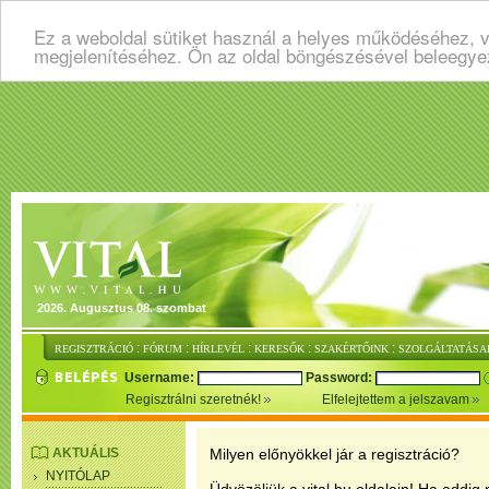
Ez a weboldal sütiket használ a helyes működéséhez, v
megjelenítéséhez. Ön az oldal böngészésével beleegye
2026. Augusztus 08. szombat
:
:
:
:
:
REGISZTRÁCIÓ
FÓRUM
HÍRLEVÉL
KERESŐK
SZAKÉRTŐINK
SZOLGÁLTATÁSA
Username:
Password:
Regisztrálni szeretnék!
Elfelejtettem a jelszavam
AKTUÁLIS
Milyen előnyökkel jár a regisztráció?
NYITÓLAP