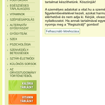
FOGYÓKÚRA
tartalmat készíthetünk. Köszönjük!
EGÉSZSÉGES
TÁPLÁLKOZÁS
A személyes adatokat a vital.hu a szemé
figyelembevételével kezeli, azokat har
VITAMINOK
elérhetővé és nem adja ki. Kérjük, olvas
SZÉPSÉGÁPOLÁS
nyilatkozatot. Ha annak tartalmával egye
nyomja meg a "Regisztrálj!" gombot!
ALTERNATÍV
GYÓGYÁSZAT
GYÓGYTEÁK
SZEX
PSZICHOLÓGIA
SZENVEDÉLY-
BETEGSÉGEK
SZTÁR-ÉLETMÓDI
KÜLÖNÖS SORSOK
AZ
ORVOSTUDOMÁNY
TÖRTÉNETÉBŐL