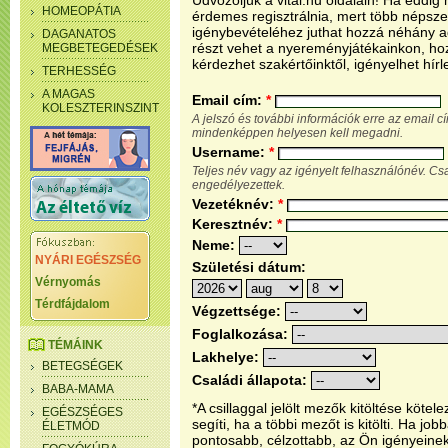
Üdvözöljük a vital.hu oldalain! Ha eddi
HOMEOPÁTIA
érdemes regisztrálnia, mert több népsze
igénybevételéhez juthat hozzá néhány ada
DAGANATOS
részt vehet a nyereményjátékainkon, ho
MEGBETEGEDÉSEK
kérdezhet szakértőinktől, igényelhet hírl
TERHESSÉG
A MAGAS
Email cím:
*
KOLESZTERINSZINT
A jelszó és további információk erre az email 
mindenképpen helyesen kell megadni.
Username:
*
Teljes név vagy az igényelt felhasználónév. C
engedélyezettek.
Vezetéknév:
*
Keresztnév:
*
Neme:
NYÁRI EGÉSZSÉG
Születési dátum:
Vérnyomás
Térdfájdalom
Végzettsége:
Foglalkozása:
TÉMÁINK
Lakhelye:
BETEGSÉGEK
Családi állapota:
BABA-MAMA
*A csillaggal jelölt mezők kitöltése köt
EGÉSZSÉGES
segíti, ha a többi mezőt is kitölti. Ha j
ÉLETMÓD
pontosabb, célzottabb, az Ön igényeine