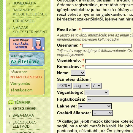
Üdvözöljük a vital.hu oldalain! Ha eddi
HOMEOPÁTIA
érdemes regisztrálnia, mert több népsze
igénybevételéhez juthat hozzá néhány ada
DAGANATOS
részt vehet a nyereményjátékainkon, ho
MEGBETEGEDÉSEK
kérdezhet szakértőinktől, igényelhet hírl
TERHESSÉG
A MAGAS
Email cím:
*
KOLESZTERINSZINT
A jelszó és további információk erre az email 
mindenképpen helyesen kell megadni.
Username:
*
Teljes név vagy az igényelt felhasználónév. C
engedélyezettek.
Vezetéknév:
*
Keresztnév:
*
Neme:
NYÁRI EGÉSZSÉG
Születési dátum:
Vérnyomás
Térdfájdalom
Végzettsége:
Foglalkozása:
TÉMÁINK
Lakhelye:
BETEGSÉGEK
Családi állapota:
BABA-MAMA
*A csillaggal jelölt mezők kitöltése köt
EGÉSZSÉGES
segíti, ha a többi mezőt is kitölti. Ha j
ÉLETMÓD
pontosabb, célzottabb, az Ön igényeine