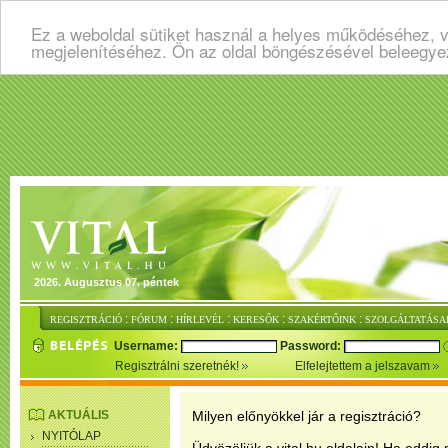
Ez a weboldal sütiket használ a helyes működéséhez, v
megjelenítéséhez. Ön az oldal böngészésével beleegye
2026. Augusztus 07. péntek
:
:
:
:
:
REGISZTRÁCIÓ
FÓRUM
HÍRLEVÉL
KERESŐK
SZAKÉRTŐINK
SZOLGÁLTATÁSA
Username:
Password:
Regisztrálni szeretnék!
Elfelejtettem a jelszavam
AKTUÁLIS
Milyen előnyökkel jár a regisztráció?
NYITÓLAP