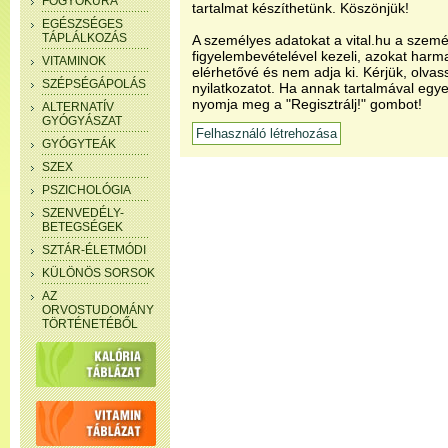
FOGYÓKÚRA
tartalmat készíthetünk. Köszönjük!
EGÉSZSÉGES
TÁPLÁLKOZÁS
A személyes adatokat a vital.hu a szemé
figyelembevételével kezeli, azokat har
VITAMINOK
elérhetővé és nem adja ki. Kérjük, olvas
SZÉPSÉGÁPOLÁS
nyilatkozatot. Ha annak tartalmával egye
nyomja meg a "Regisztrálj!" gombot!
ALTERNATÍV
GYÓGYÁSZAT
GYÓGYTEÁK
SZEX
PSZICHOLÓGIA
SZENVEDÉLY-
BETEGSÉGEK
SZTÁR-ÉLETMÓDI
KÜLÖNÖS SORSOK
AZ
ORVOSTUDOMÁNY
TÖRTÉNETÉBŐL