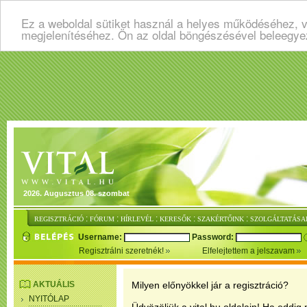
Ez a weboldal sütiket használ a helyes működéséhez, v
megjelenítéséhez. Ön az oldal böngészésével beleegye
2026. Augusztus 08. szombat
:
:
:
:
:
REGISZTRÁCIÓ
FÓRUM
HÍRLEVÉL
KERESŐK
SZAKÉRTŐINK
SZOLGÁLTATÁSA
Username:
Password:
Regisztrálni szeretnék!
Elfelejtettem a jelszavam
AKTUÁLIS
Milyen előnyökkel jár a regisztráció?
NYITÓLAP