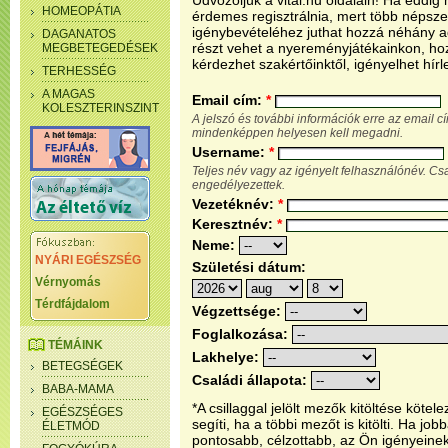
Üdvözöljük a vital.hu oldalain! Ha eddi
HOMEOPÁTIA
érdemes regisztrálnia, mert több népsze
igénybevételéhez juthat hozzá néhány ada
DAGANATOS
részt vehet a nyereményjátékainkon, ho
MEGBETEGEDÉSEK
kérdezhet szakértőinktől, igényelhet hírl
TERHESSÉG
A MAGAS
Email cím:
*
KOLESZTERINSZINT
A jelszó és további információk erre az email 
mindenképpen helyesen kell megadni.
Username:
*
Teljes név vagy az igényelt felhasználónév. C
engedélyezettek.
Vezetéknév:
*
Keresztnév:
*
Neme:
NYÁRI EGÉSZSÉG
Születési dátum:
Vérnyomás
Térdfájdalom
Végzettsége:
Foglalkozása:
TÉMÁINK
Lakhelye:
BETEGSÉGEK
Családi állapota:
BABA-MAMA
*A csillaggal jelölt mezők kitöltése köt
EGÉSZSÉGES
segíti, ha a többi mezőt is kitölti. Ha j
ÉLETMÓD
pontosabb, célzottabb, az Ön igényeine