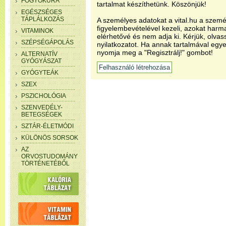
FOGYÓKÚRA
tartalmat készíthetünk. Köszönjük!
EGÉSZSÉGES
TÁPLÁLKOZÁS
A személyes adatokat a vital.hu a szemé
figyelembevételével kezeli, azokat har
VITAMINOK
elérhetővé és nem adja ki. Kérjük, olvas
SZÉPSÉGÁPOLÁS
nyilatkozatot. Ha annak tartalmával egye
nyomja meg a "Regisztrálj!" gombot!
ALTERNATÍV
GYÓGYÁSZAT
GYÓGYTEÁK
SZEX
PSZICHOLÓGIA
SZENVEDÉLY-
BETEGSÉGEK
SZTÁR-ÉLETMÓDI
KÜLÖNÖS SORSOK
AZ
ORVOSTUDOMÁNY
TÖRTÉNETÉBŐL