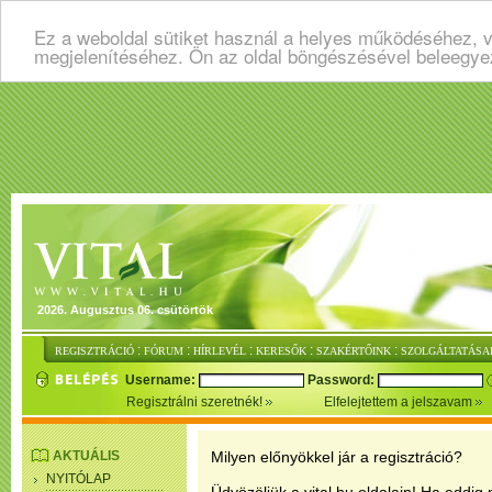
Ez a weboldal sütiket használ a helyes működéséhez, v
megjelenítéséhez. Ön az oldal böngészésével beleegye
2026. Augusztus 06. csütörtök
:
:
:
:
:
REGISZTRÁCIÓ
FÓRUM
HÍRLEVÉL
KERESŐK
SZAKÉRTŐINK
SZOLGÁLTATÁSA
Username:
Password:
Regisztrálni szeretnék!
Elfelejtettem a jelszavam
AKTUÁLIS
Milyen előnyökkel jár a regisztráció?
NYITÓLAP