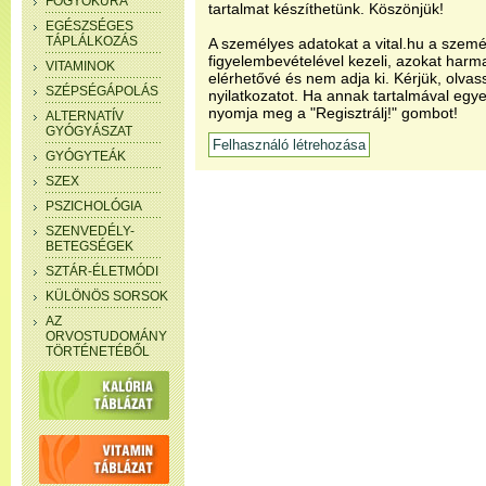
FOGYÓKÚRA
tartalmat készíthetünk. Köszönjük!
EGÉSZSÉGES
TÁPLÁLKOZÁS
A személyes adatokat a vital.hu a szemé
figyelembevételével kezeli, azokat har
VITAMINOK
elérhetővé és nem adja ki. Kérjük, olvas
SZÉPSÉGÁPOLÁS
nyilatkozatot. Ha annak tartalmával egye
nyomja meg a "Regisztrálj!" gombot!
ALTERNATÍV
GYÓGYÁSZAT
GYÓGYTEÁK
SZEX
PSZICHOLÓGIA
SZENVEDÉLY-
BETEGSÉGEK
SZTÁR-ÉLETMÓDI
KÜLÖNÖS SORSOK
AZ
ORVOSTUDOMÁNY
TÖRTÉNETÉBŐL