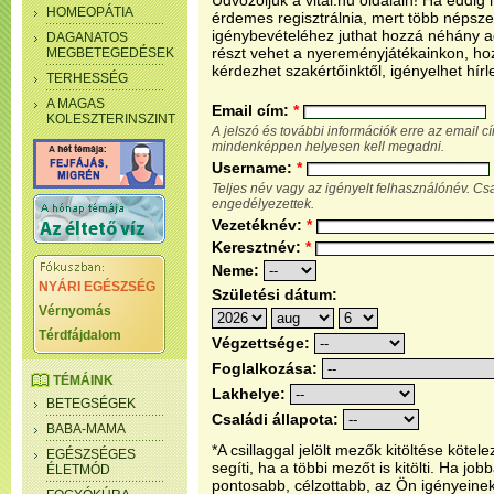
Üdvözöljük a vital.hu oldalain! Ha eddi
HOMEOPÁTIA
érdemes regisztrálnia, mert több népsze
igénybevételéhez juthat hozzá néhány ada
DAGANATOS
részt vehet a nyereményjátékainkon, ho
MEGBETEGEDÉSEK
kérdezhet szakértőinktől, igényelhet hírl
TERHESSÉG
A MAGAS
Email cím:
*
KOLESZTERINSZINT
A jelszó és további információk erre az email 
mindenképpen helyesen kell megadni.
Username:
*
Teljes név vagy az igényelt felhasználónév. C
engedélyezettek.
Vezetéknév:
*
Keresztnév:
*
Neme:
NYÁRI EGÉSZSÉG
Születési dátum:
Vérnyomás
Térdfájdalom
Végzettsége:
Foglalkozása:
TÉMÁINK
Lakhelye:
BETEGSÉGEK
Családi állapota:
BABA-MAMA
*A csillaggal jelölt mezők kitöltése köt
EGÉSZSÉGES
segíti, ha a többi mezőt is kitölti. Ha j
ÉLETMÓD
pontosabb, célzottabb, az Ön igényeine