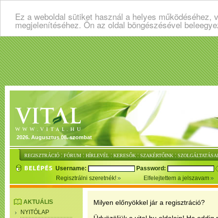
Ez a weboldal sütiket használ a helyes működéséhez, v
megjelenítéséhez. Ön az oldal böngészésével beleegye
2026. Augusztus 08. szombat
:
:
:
:
:
REGISZTRÁCIÓ
FÓRUM
HÍRLEVÉL
KERESŐK
SZAKÉRTŐINK
SZOLGÁLTATÁSA
Username:
Password:
Regisztrálni szeretnék!
Elfelejtettem a jelszavam
AKTUÁLIS
Milyen előnyökkel jár a regisztráció?
NYITÓLAP