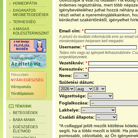
Üdvözöljük a vital.hu oldalain! Ha eddi
HOMEOPÁTIA
érdemes regisztrálnia, mert több népsze
igénybevételéhez juthat hozzá néhány ada
DAGANATOS
részt vehet a nyereményjátékainkon, ho
MEGBETEGEDÉSEK
kérdezhet szakértőinktől, igényelhet hírl
TERHESSÉG
A MAGAS
Email cím:
*
KOLESZTERINSZINT
A jelszó és további információk erre az email 
mindenképpen helyesen kell megadni.
Username:
*
Teljes név vagy az igényelt felhasználónév. C
engedélyezettek.
Vezetéknév:
*
Keresztnév:
*
Neme:
NYÁRI EGÉSZSÉG
Születési dátum:
Vérnyomás
Térdfájdalom
Végzettsége:
Foglalkozása:
TÉMÁINK
Lakhelye:
BETEGSÉGEK
Családi állapota:
BABA-MAMA
*A csillaggal jelölt mezők kitöltése köt
EGÉSZSÉGES
segíti, ha a többi mezőt is kitölti. Ha j
ÉLETMÓD
pontosabb, célzottabb, az Ön igényeine