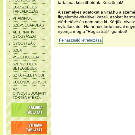
FOGYÓKÚRA
tartalmat készíthetünk. Köszönjük!
EGÉSZSÉGES
TÁPLÁLKOZÁS
A személyes adatokat a vital.hu a szemé
figyelembevételével kezeli, azokat har
VITAMINOK
elérhetővé és nem adja ki. Kérjük, olvas
SZÉPSÉGÁPOLÁS
nyilatkozatot. Ha annak tartalmával egye
nyomja meg a "Regisztrálj!" gombot!
ALTERNATÍV
GYÓGYÁSZAT
GYÓGYTEÁK
SZEX
PSZICHOLÓGIA
SZENVEDÉLY-
BETEGSÉGEK
SZTÁR-ÉLETMÓDI
KÜLÖNÖS SORSOK
AZ
ORVOSTUDOMÁNY
TÖRTÉNETÉBŐL