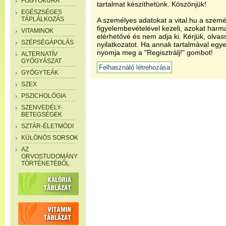
FOGYÓKÚRA
tartalmat készíthetünk. Köszönjük!
EGÉSZSÉGES
TÁPLÁLKOZÁS
A személyes adatokat a vital.hu a szemé
figyelembevételével kezeli, azokat har
VITAMINOK
elérhetővé és nem adja ki. Kérjük, olvas
SZÉPSÉGÁPOLÁS
nyilatkozatot. Ha annak tartalmával egye
nyomja meg a "Regisztrálj!" gombot!
ALTERNATÍV
GYÓGYÁSZAT
GYÓGYTEÁK
SZEX
PSZICHOLÓGIA
SZENVEDÉLY-
BETEGSÉGEK
SZTÁR-ÉLETMÓDI
KÜLÖNÖS SORSOK
AZ
ORVOSTUDOMÁNY
TÖRTÉNETÉBŐL