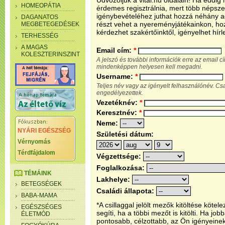
Üdvözöljük a vital.hu oldalain! Ha eddi
HOMEOPÁTIA
érdemes regisztrálnia, mert több népsze
igénybevételéhez juthat hozzá néhány ada
DAGANATOS
részt vehet a nyereményjátékainkon, ho
MEGBETEGEDÉSEK
kérdezhet szakértőinktől, igényelhet hírl
TERHESSÉG
A MAGAS
Email cím:
*
KOLESZTERINSZINT
A jelszó és további információk erre az email 
mindenképpen helyesen kell megadni.
Username:
*
Teljes név vagy az igényelt felhasználónév. C
engedélyezettek.
Vezetéknév:
*
Keresztnév:
*
Neme:
NYÁRI EGÉSZSÉG
Születési dátum:
Vérnyomás
Térdfájdalom
Végzettsége:
Foglalkozása:
TÉMÁINK
Lakhelye:
BETEGSÉGEK
Családi állapota:
BABA-MAMA
*A csillaggal jelölt mezők kitöltése köt
EGÉSZSÉGES
segíti, ha a többi mezőt is kitölti. Ha j
ÉLETMÓD
pontosabb, célzottabb, az Ön igényeine