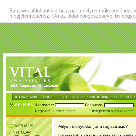
Ez a weboldal sütiket használ a helyes működéséhez, v
megjelenítéséhez. Ön az oldal böngészésével beleegye
2026. Augusztus 09. vasárnap
:
:
:
:
:
REGISZTRÁCIÓ
FÓRUM
HÍRLEVÉL
KERESŐK
SZAKÉRTŐINK
SZOLGÁLTATÁSA
Username:
Password:
Regisztrálni szeretnék!
Elfelejtettem a jelszavam
AKTUÁLIS
Milyen előnyökkel jár a regisztráció?
NYITÓLAP