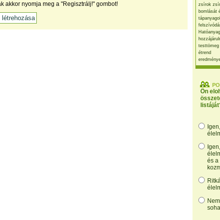
ak akkor nyomja meg a "Regisztrálj!" gombot!
zsírok zsí
bomlását 
tápanyago
felszívódá
Hatóanyag
hozzájárul
testtömeg
étrend
eredmény
PO
Ön elo
összet
listáját
Igen
élel
Igen
élel
és a
kozm
Ritk
élel
Nem,
soha