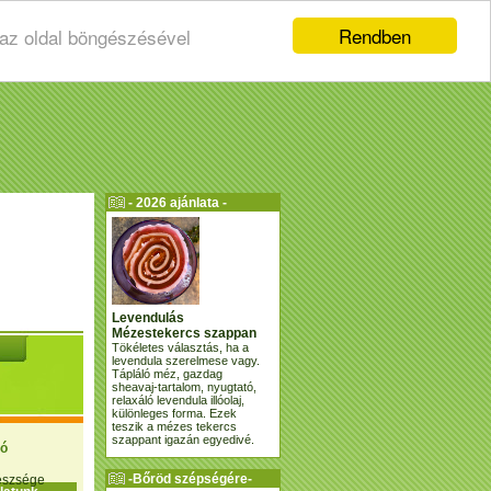
Rendben
 az oldal böngészésével
- 2026 ajánlata -
Levendulás
Mézestekercs szappan
Tökéletes választás, ha a
levendula szerelmese vagy.
Tápláló méz, gazdag
sheavaj-tartalom, nyugtató,
relaxáló levendula illóolaj,
különleges forma. Ezek
teszik a mézes tekercs
szappant igazán egyedivé.
ió
-Bőröd szépségére-
gészsége