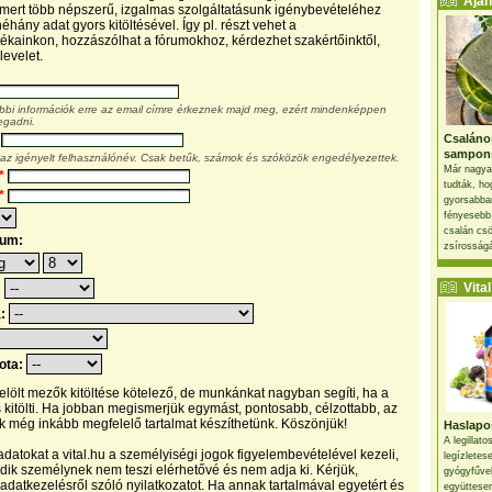
Ajánl
, mert több népszerű, izgalmas szolgáltatásunk igénybevételéhez
éhány adat gyors kitöltésével. Így pl. részt vehet a
kainkon, hozzászólhat a fórumokhoz, kérdezhet szakértőinktől,
levelet.
ábbi információk erre az email címre érkeznek majd meg, ezért mindenképpen
egadni.
Csaláno
sampon
 az igényelt felhasználónév. Csak betűk, számok és szóközök engedélyezettek.
Már nagya
*
tudták, ho
*
gyorsabban
fényesebb
csalán csö
tum:
zsírosságá
Vital 
:
a:
pota:
 jelölt mezők kitöltése kötelező, de munkánkat nagyban segíti, ha a
s kitölti. Ha jobban megismerjük egymást, pontosabb, célzottabb, az
 még inkább megfelelő tartalmat készíthetünk. Köszönjük!
Haslapos
A legillat
datokat a vital.hu a személyiségi jogok figyelembevételével kezeli,
legízletes
ik személynek nem teszi elérhetővé és nem adja ki. Kérjük,
gyógyfűve
 adatkezelésről szóló nyilatkozatot. Ha annak tartalmával egyetért és
együttesen