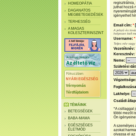
regisztrálnia
HOMEOPÁTIA
juthat hozzá n
DAGANATOS
nyereményjáté
MEGBETEGEDÉSEK
igényelhet hír
TERHESSÉG
Email cím:
*
A MAGAS
A jelszó és tov
KOLESZTERINSZINT
helyesen kell m
Username:
*
Teljes név vagy
Vezetéknév:
Keresztnév:
Neme:
Születési dá
NYÁRI EGÉSZSÉG
Végzettsége
Vérnyomás
Foglalkozás
Térdfájdalom
Lakhelye:
Családi álla
TÉMÁINK
*A csillaggal
BETEGSÉGEK
többi mezőt i
Ön igényeinek
BABA-MAMA
EGÉSZSÉGES
A személyes a
ÉLETMÓD
azokat harmad
olvassa el az