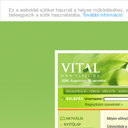
Ez a weboldal sütiket használ a helyes működéséhez, 
beleegyezik a sütik használatába.
További információ
2026. Augusztus 08. szombat
:
:
:
REGISZTRÁCIÓ
FÓRUM
HÍRLEVÉL
KERES
Username:
Regisztrálni szeretnék!
AKTUÁLIS
Milyen előnyö
NYITÓLAP
Üdvözöljük a 