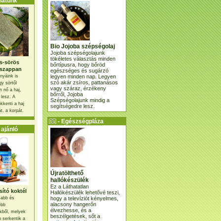
atunk
Bio Jojoba szépségolaj
Jojoba szépségolajunk
tökéletes választás minden
s-sörös
bőrtípusra, hogy bőröd
szappan
egészséges és sugárzó
legyen minden nap. Legyen
nyáink is
szó akár zsíros, pattanásos
gy sörtől
vagy száraz, érzékeny
 nő a haj,
bőrről, Jojoba
 lesz. A
Szépségolajunk mindig a
kkenti a haj
segítségedre lesz.
t, a korpát.
- Egészségpláza
ajánlatunk -
ajánló
Újratölthető
hallókészülék
Ez a Láthatatlan
ító koktél
Hallókészülék lehetővé teszi,
hogy a televíziót kényelmes,
osabb és
alacsony hangerőn
ebb
élvezhesse, és a
kből, melyek
beszélgetések, sőt a
 serkentik a