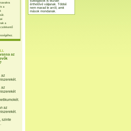
suttogások is tisztán
rsavakra
érthetővé váljanak. Többé
és a
nem marad le arról, amit
mások mondanak.
k
sát.
ai
nak a
 csökkentő
ességéhez.
LL
lvassa az
evők
?
, az
miszerekét.
, az
miszerekét
etikumokét.
án az
miszerekét.
 szinte
.