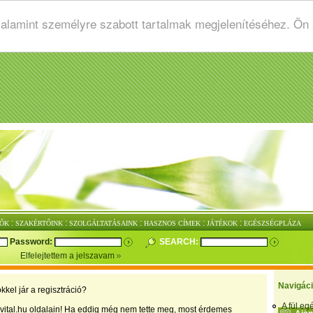
valamint személyre szabott tartalmak megjelenítéséhez. Ön
:
:
:
:
:
ŐK
SZAKÉRTŐINK
SZOLGÁLTATÁSAINK
HASZNOS CÍMEK
JÁTÉKOK
EGÉSZSÉGPLÁZA
Password:
SEARCH:
Elfelejtettem a jelszavam
Navigác
kkel jár a regisztráció?
A fül e
vital.hu oldalain! Ha eddig még nem tette meg, most érdemes