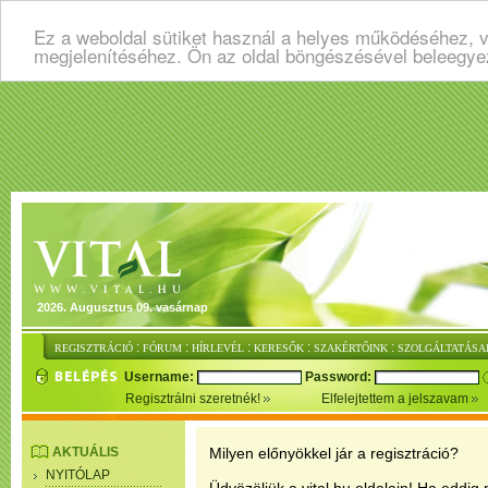
Ez a weboldal sütiket használ a helyes működéséhez, v
megjelenítéséhez. Ön az oldal böngészésével beleegye
2026. Augusztus 09. vasárnap
:
:
:
:
:
REGISZTRÁCIÓ
FÓRUM
HÍRLEVÉL
KERESŐK
SZAKÉRTŐINK
SZOLGÁLTATÁSA
Username:
Password:
Regisztrálni szeretnék!
Elfelejtettem a jelszavam
AKTUÁLIS
Milyen előnyökkel jár a regisztráció?
NYITÓLAP