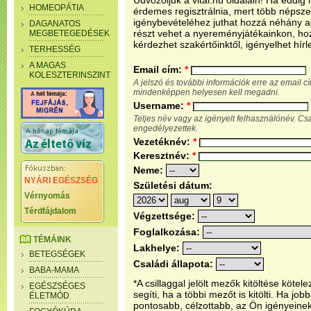
Üdvözöljük a vital.hu oldalain! Ha eddi
HOMEOPÁTIA
érdemes regisztrálnia, mert több népsze
igénybevételéhez juthat hozzá néhány ada
DAGANATOS
részt vehet a nyereményjátékainkon, ho
MEGBETEGEDÉSEK
kérdezhet szakértőinktől, igényelhet hírl
TERHESSÉG
A MAGAS
Email cím:
*
KOLESZTERINSZINT
A jelszó és további információk erre az email 
mindenképpen helyesen kell megadni.
Username:
*
Teljes név vagy az igényelt felhasználónév. C
engedélyezettek.
Vezetéknév:
*
Keresztnév:
*
Neme:
NYÁRI EGÉSZSÉG
Születési dátum:
Vérnyomás
Térdfájdalom
Végzettsége:
Foglalkozása:
TÉMÁINK
Lakhelye:
BETEGSÉGEK
Családi állapota:
BABA-MAMA
*A csillaggal jelölt mezők kitöltése köt
EGÉSZSÉGES
segíti, ha a többi mezőt is kitölti. Ha j
ÉLETMÓD
pontosabb, célzottabb, az Ön igényeine