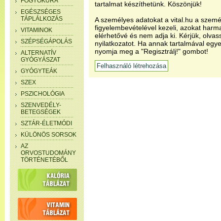
FOGYÓKÚRA
tartalmat készíthetünk. Köszönjük!
EGÉSZSÉGES
TÁPLÁLKOZÁS
A személyes adatokat a vital.hu a szemé
figyelembevételével kezeli, azokat har
VITAMINOK
elérhetővé és nem adja ki. Kérjük, olvas
SZÉPSÉGÁPOLÁS
nyilatkozatot. Ha annak tartalmával egye
nyomja meg a "Regisztrálj!" gombot!
ALTERNATÍV
GYÓGYÁSZAT
GYÓGYTEÁK
SZEX
PSZICHOLÓGIA
SZENVEDÉLY-
BETEGSÉGEK
SZTÁR-ÉLETMÓDI
KÜLÖNÖS SORSOK
AZ
ORVOSTUDOMÁNY
TÖRTÉNETÉBŐL