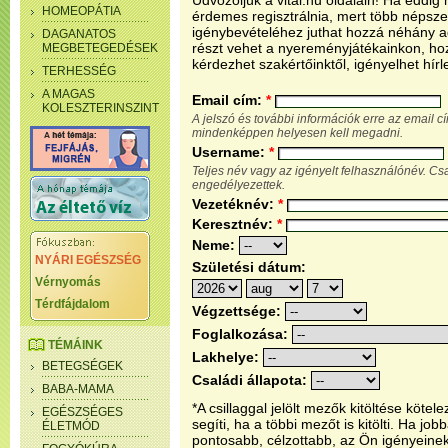
Üdvözöljük a vital.hu oldalain! Ha eddi
HOMEOPÁTIA
érdemes regisztrálnia, mert több népsze
igénybevételéhez juthat hozzá néhány ada
DAGANATOS
részt vehet a nyereményjátékainkon, ho
MEGBETEGEDÉSEK
kérdezhet szakértőinktől, igényelhet hírl
TERHESSÉG
A MAGAS
Email cím:
*
KOLESZTERINSZINT
A jelszó és további információk erre az email 
mindenképpen helyesen kell megadni.
Username:
*
Teljes név vagy az igényelt felhasználónév. C
engedélyezettek.
Vezetéknév:
*
Keresztnév:
*
Neme:
NYÁRI EGÉSZSÉG
Születési dátum:
Vérnyomás
Térdfájdalom
Végzettsége:
Foglalkozása:
TÉMÁINK
Lakhelye:
BETEGSÉGEK
Családi állapota:
BABA-MAMA
*A csillaggal jelölt mezők kitöltése köt
EGÉSZSÉGES
segíti, ha a többi mezőt is kitölti. Ha j
ÉLETMÓD
pontosabb, célzottabb, az Ön igényeine