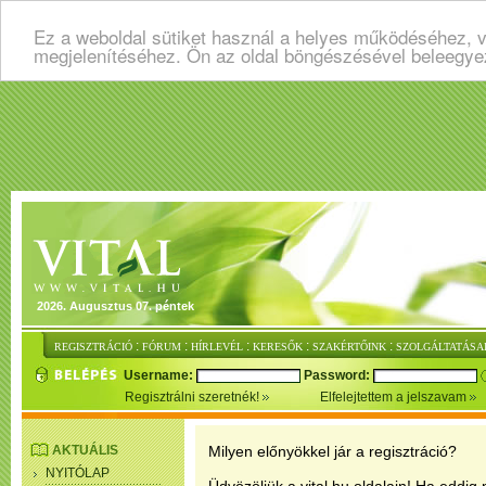
Ez a weboldal sütiket használ a helyes működéséhez, v
megjelenítéséhez. Ön az oldal böngészésével beleegye
2026. Augusztus 07. péntek
:
:
:
:
:
REGISZTRÁCIÓ
FÓRUM
HÍRLEVÉL
KERESŐK
SZAKÉRTŐINK
SZOLGÁLTATÁSA
Username:
Password:
Regisztrálni szeretnék!
Elfelejtettem a jelszavam
AKTUÁLIS
Milyen előnyökkel jár a regisztráció?
NYITÓLAP