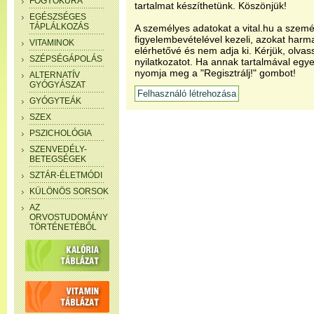
FOGYÓKÚRA
tartalmat készíthetünk. Köszönjük!
EGÉSZSÉGES
TÁPLÁLKOZÁS
A személyes adatokat a vital.hu a szemé
figyelembevételével kezeli, azokat har
VITAMINOK
elérhetővé és nem adja ki. Kérjük, olvas
SZÉPSÉGÁPOLÁS
nyilatkozatot. Ha annak tartalmával egye
nyomja meg a "Regisztrálj!" gombot!
ALTERNATÍV
GYÓGYÁSZAT
GYÓGYTEÁK
SZEX
PSZICHOLÓGIA
SZENVEDÉLY-
BETEGSÉGEK
SZTÁR-ÉLETMÓDI
KÜLÖNÖS SORSOK
AZ
ORVOSTUDOMÁNY
TÖRTÉNETÉBŐL