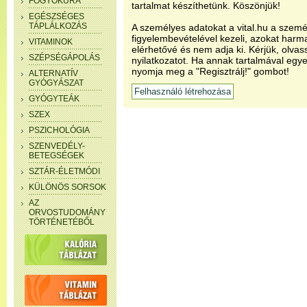
FOGYÓKÚRA
tartalmat készíthetünk. Köszönjük!
EGÉSZSÉGES
TÁPLÁLKOZÁS
A személyes adatokat a vital.hu a szemé
figyelembevételével kezeli, azokat har
VITAMINOK
elérhetővé és nem adja ki. Kérjük, olvas
SZÉPSÉGÁPOLÁS
nyilatkozatot. Ha annak tartalmával egye
nyomja meg a "Regisztrálj!" gombot!
ALTERNATÍV
GYÓGYÁSZAT
GYÓGYTEÁK
SZEX
PSZICHOLÓGIA
SZENVEDÉLY-
BETEGSÉGEK
SZTÁR-ÉLETMÓDI
KÜLÖNÖS SORSOK
AZ
ORVOSTUDOMÁNY
TÖRTÉNETÉBŐL