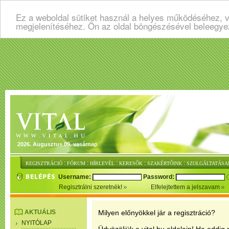
Ez a weboldal sütiket használ a helyes működéséhez, v
megjelenítéséhez. Ön az oldal böngészésével beleegye
2026. Augusztus 09. vasárnap
:
:
:
:
:
REGISZTRÁCIÓ
FÓRUM
HÍRLEVÉL
KERESŐK
SZAKÉRTŐINK
SZOLGÁLTATÁSA
Username:
Password:
Regisztrálni szeretnék!
Elfelejtettem a jelszavam
AKTUÁLIS
Milyen előnyökkel jár a regisztráció?
NYITÓLAP