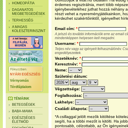
Üdvözöljük a vital.hu oldalain! Ha eddi
HOMEOPÁTIA
érdemes regisztrálnia, mert több népsze
igénybevételéhez juthat hozzá néhány ada
DAGANATOS
részt vehet a nyereményjátékainkon, ho
MEGBETEGEDÉSEK
kérdezhet szakértőinktől, igényelhet hírl
TERHESSÉG
A MAGAS
Email cím:
*
KOLESZTERINSZINT
A jelszó és további információk erre az email 
mindenképpen helyesen kell megadni.
Username:
*
Teljes név vagy az igényelt felhasználónév. C
engedélyezettek.
Vezetéknév:
*
Keresztnév:
*
Neme:
NYÁRI EGÉSZSÉG
Születési dátum:
Vérnyomás
Térdfájdalom
Végzettsége:
Foglalkozása:
TÉMÁINK
Lakhelye:
BETEGSÉGEK
Családi állapota:
BABA-MAMA
*A csillaggal jelölt mezők kitöltése köt
EGÉSZSÉGES
segíti, ha a többi mezőt is kitölti. Ha j
ÉLETMÓD
pontosabb, célzottabb, az Ön igényeine