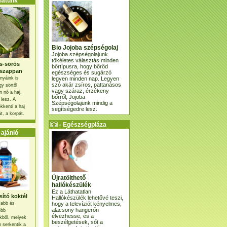
atunk
Bio Jojoba szépségolaj
Jojoba szépségolajunk
tökéletes választás minden
s-sörös
bőrtípusra, hogy bőröd
szappan
egészséges és sugárzó
legyen minden nap. Legyen
nyáink is
szó akár zsíros, pattanásos
gy sörtől
vagy száraz, érzékeny
 nő a haj,
bőrről, Jojoba
 lesz. A
Szépségolajunk mindig a
kkenti a haj
segítségedre lesz.
t, a korpát.
- Egészségpláza
ajánlatunk -
ajánló
Újratölthető
hallókészülék
Ez a Láthatatlan
ító koktél
Hallókészülék lehetővé teszi,
hogy a televíziót kényelmes,
osabb és
alacsony hangerőn
ebb
élvezhesse, és a
kből, melyek
beszélgetések, sőt a
 serkentik a