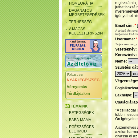
regisztrálnia
HOMEOPÁTIA
juthat hozzá n
DAGANATOS
nyereményjáté
MEGBETEGEDÉSEK
igényelhet hír
TERHESSÉG
Email cím:
*
A MAGAS
A jelszó és tov
KOLESZTERINSZINT
helyesen kell m
Username:
*
Teljes név vagy
Vezetéknév:
Keresztnév:
Neme:
Születési dá
NYÁRI EGÉSZSÉG
Végzettsége
Vérnyomás
Foglalkozás
Térdfájdalom
Lakhelye:
Családi álla
TÉMÁINK
*A csillaggal
BETEGSÉGEK
többi mezőt i
Ön igényeinek
BABA-MAMA
EGÉSZSÉGES
A személyes a
ÉLETMÓD
azokat harmad
olvassa el az