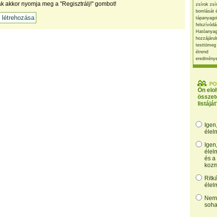
ak akkor nyomja meg a "Regisztrálj!" gombot!
zsírok zsí
bomlását 
tápanyago
felszívódá
Hatóanyag
hozzájárul
testtömeg
étrend
eredmény
PO
Ön elo
összet
listáját
Igen
élel
Igen
élel
és a
kozm
Ritk
élel
Nem,
soha