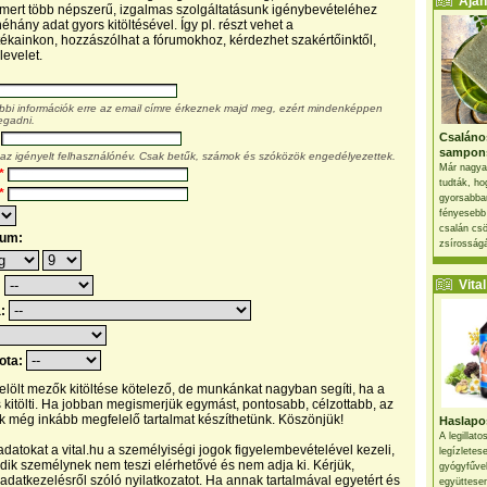
Ajánl
, mert több népszerű, izgalmas szolgáltatásunk igénybevételéhez
éhány adat gyors kitöltésével. Így pl. részt vehet a
kainkon, hozzászólhat a fórumokhoz, kérdezhet szakértőinktől,
levelet.
ábbi információk erre az email címre érkeznek majd meg, ezért mindenképpen
egadni.
Csaláno
sampon
 az igényelt felhasználónév. Csak betűk, számok és szóközök engedélyezettek.
Már nagya
*
tudták, ho
*
gyorsabban
fényesebb
csalán csö
tum:
zsírosságá
Vital 
:
a:
pota:
 jelölt mezők kitöltése kötelező, de munkánkat nagyban segíti, ha a
s kitölti. Ha jobban megismerjük egymást, pontosabb, célzottabb, az
 még inkább megfelelő tartalmat készíthetünk. Köszönjük!
Haslapos
A legillat
datokat a vital.hu a személyiségi jogok figyelembevételével kezeli,
legízletes
ik személynek nem teszi elérhetővé és nem adja ki. Kérjük,
gyógyfűve
 adatkezelésről szóló nyilatkozatot. Ha annak tartalmával egyetért és
együttesen