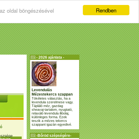
Rendben
 az oldal böngészésével
- 2026 ajánlata -
Levendulás
Mézestekercs szappan
Tökéletes választás, ha a
levendula szerelmese vagy.
Tápláló méz, gazdag
sheavaj-tartalom, nyugtató,
relaxáló levendula illóolaj,
különleges forma. Ezek
teszik a mézes tekercs
szappant igazán egyedivé.
ió
-Bőröd szépségére-
gészsége