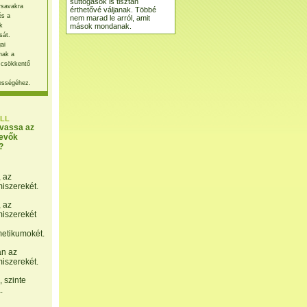
suttogások is tisztán
rsavakra
érthetővé váljanak. Többé
és a
nem marad le arról, amit
mások mondanak.
k
sát.
ai
nak a
 csökkentő
ességéhez.
LL
lvassa az
evők
?
, az
miszerekét.
, az
miszerekét
etikumokét.
án az
miszerekét.
 szinte
.