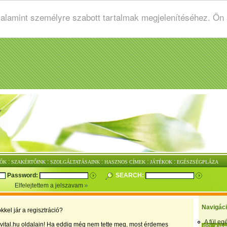
valamint személyre szabott tartalmak megjelenítéséhez. Ön
:
:
:
:
:
ŐK
SZAKÉRTŐINK
SZOLGÁLTATÁSAINK
HASZNOS CÍMEK
JÁTÉKOK
EGÉSZSÉGPLÁZA
Password:
SEARCH:
Elfelejtettem a jelszavam
Navigác
kkel jár a regisztráció?
A fül e
vital.hu oldalain! Ha eddig még nem tette meg, most érdemes