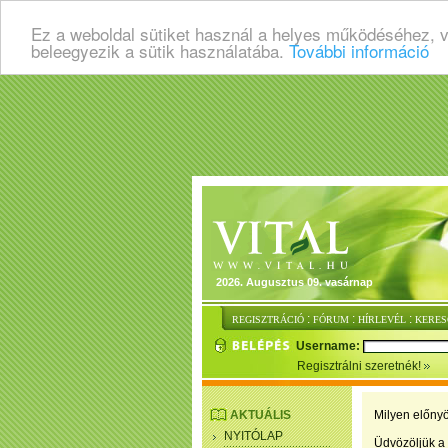
Ez a weboldal sütiket használ a helyes működéséhez, 
beleegyezik a sütik használatába.
További információ
2026. Augusztus 09. vasárnap
:
:
:
REGISZTRÁCIÓ
FÓRUM
HÍRLEVÉL
KERES
Username:
Regisztrálni szeretnék!
AKTUÁLIS
Milyen előnyö
NYITÓLAP
Üdvözöljük a 