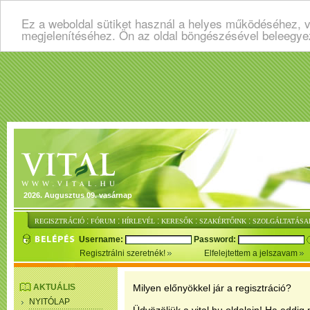
Ez a weboldal sütiket használ a helyes működéséhez, v
megjelenítéséhez. Ön az oldal böngészésével beleegye
2026. Augusztus 09. vasárnap
:
:
:
:
:
REGISZTRÁCIÓ
FÓRUM
HÍRLEVÉL
KERESŐK
SZAKÉRTŐINK
SZOLGÁLTATÁSA
Username:
Password:
Regisztrálni szeretnék!
Elfelejtettem a jelszavam
AKTUÁLIS
Milyen előnyökkel jár a regisztráció?
NYITÓLAP