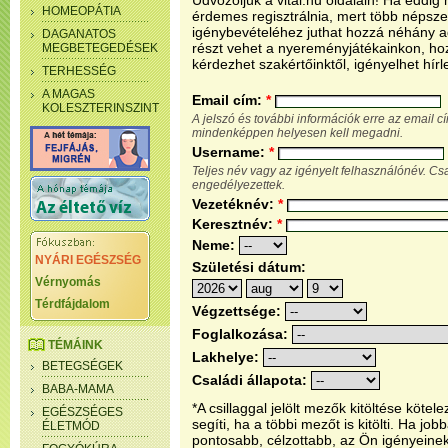
Üdvözöljük a vital.hu oldalain! Ha eddi
HOMEOPÁTIA
érdemes regisztrálnia, mert több népsze
igénybevételéhez juthat hozzá néhány ada
DAGANATOS
részt vehet a nyereményjátékainkon, ho
MEGBETEGEDÉSEK
kérdezhet szakértőinktől, igényelhet hírl
TERHESSÉG
A MAGAS
Email cím:
*
KOLESZTERINSZINT
A jelszó és további információk erre az email 
mindenképpen helyesen kell megadni.
Username:
*
Teljes név vagy az igényelt felhasználónév. C
engedélyezettek.
Vezetéknév:
*
Keresztnév:
*
Neme:
NYÁRI EGÉSZSÉG
Születési dátum:
Vérnyomás
Térdfájdalom
Végzettsége:
Foglalkozása:
TÉMÁINK
Lakhelye:
BETEGSÉGEK
Családi állapota:
BABA-MAMA
*A csillaggal jelölt mezők kitöltése köt
EGÉSZSÉGES
segíti, ha a többi mezőt is kitölti. Ha j
ÉLETMÓD
pontosabb, célzottabb, az Ön igényeine