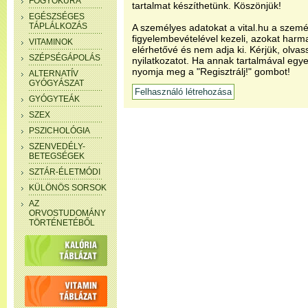
FOGYÓKÚRA
tartalmat készíthetünk. Köszönjük!
EGÉSZSÉGES
TÁPLÁLKOZÁS
A személyes adatokat a vital.hu a szemé
figyelembevételével kezeli, azokat har
VITAMINOK
elérhetővé és nem adja ki. Kérjük, olvas
SZÉPSÉGÁPOLÁS
nyilatkozatot. Ha annak tartalmával egye
nyomja meg a "Regisztrálj!" gombot!
ALTERNATÍV
GYÓGYÁSZAT
GYÓGYTEÁK
SZEX
PSZICHOLÓGIA
SZENVEDÉLY-
BETEGSÉGEK
SZTÁR-ÉLETMÓDI
KÜLÖNÖS SORSOK
AZ
ORVOSTUDOMÁNY
TÖRTÉNETÉBŐL