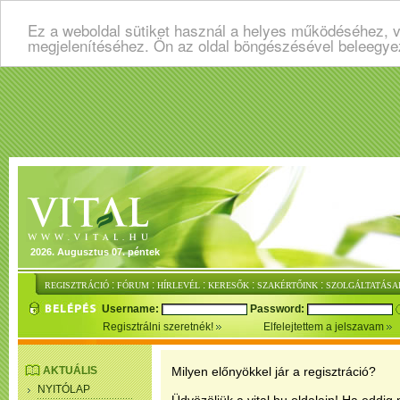
Ez a weboldal sütiket használ a helyes működéséhez, v
megjelenítéséhez. Ön az oldal böngészésével beleegye
2026. Augusztus 07. péntek
:
:
:
:
:
REGISZTRÁCIÓ
FÓRUM
HÍRLEVÉL
KERESŐK
SZAKÉRTŐINK
SZOLGÁLTATÁSA
Username:
Password:
Regisztrálni szeretnék!
Elfelejtettem a jelszavam
AKTUÁLIS
Milyen előnyökkel jár a regisztráció?
NYITÓLAP