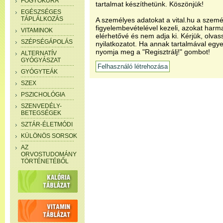
FOGYÓKÚRA
tartalmat készíthetünk. Köszönjük!
EGÉSZSÉGES
TÁPLÁLKOZÁS
A személyes adatokat a vital.hu a szemé
figyelembevételével kezeli, azokat har
VITAMINOK
elérhetővé és nem adja ki. Kérjük, olvas
SZÉPSÉGÁPOLÁS
nyilatkozatot. Ha annak tartalmával egye
nyomja meg a "Regisztrálj!" gombot!
ALTERNATÍV
GYÓGYÁSZAT
GYÓGYTEÁK
SZEX
PSZICHOLÓGIA
SZENVEDÉLY-
BETEGSÉGEK
SZTÁR-ÉLETMÓDI
KÜLÖNÖS SORSOK
AZ
ORVOSTUDOMÁNY
TÖRTÉNETÉBŐL