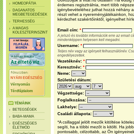
Üdvözöljük a vital.hu oldalain! Ha eddi
HOMEOPÁTIA
érdemes regisztrálnia, mert több népsze
igénybevételéhez juthat hozzá néhány ada
DAGANATOS
részt vehet a nyereményjátékainkon, ho
MEGBETEGEDÉSEK
kérdezhet szakértőinktől, igényelhet hírl
TERHESSÉG
A MAGAS
Email cím:
*
KOLESZTERINSZINT
A jelszó és további információk erre az email 
mindenképpen helyesen kell megadni.
Username:
*
Teljes név vagy az igényelt felhasználónév. C
engedélyezettek.
Vezetéknév:
*
Keresztnév:
*
Neme:
NYÁRI EGÉSZSÉG
Születési dátum:
Vérnyomás
Térdfájdalom
Végzettsége:
Foglalkozása:
TÉMÁINK
Lakhelye:
BETEGSÉGEK
Családi állapota:
BABA-MAMA
*A csillaggal jelölt mezők kitöltése köt
EGÉSZSÉGES
segíti, ha a többi mezőt is kitölti. Ha j
ÉLETMÓD
pontosabb, célzottabb, az Ön igényeine