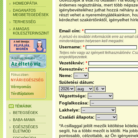
Üdvözöljük a vital.hu oldalain! Ha eddi
HOMEOPÁTIA
érdemes regisztrálnia, mert több népsze
igénybevételéhez juthat hozzá néhány ada
DAGANATOS
részt vehet a nyereményjátékainkon, ho
MEGBETEGEDÉSEK
kérdezhet szakértőinktől, igényelhet hírl
TERHESSÉG
A MAGAS
Email cím:
*
KOLESZTERINSZINT
A jelszó és további információk erre az email 
mindenképpen helyesen kell megadni.
Username:
*
Teljes név vagy az igényelt felhasználónév. C
engedélyezettek.
Vezetéknév:
*
Keresztnév:
*
Neme:
NYÁRI EGÉSZSÉG
Születési dátum:
Vérnyomás
Térdfájdalom
Végzettsége:
Foglalkozása:
TÉMÁINK
Lakhelye:
BETEGSÉGEK
Családi állapota:
BABA-MAMA
*A csillaggal jelölt mezők kitöltése köt
EGÉSZSÉGES
segíti, ha a többi mezőt is kitölti. Ha j
ÉLETMÓD
pontosabb, célzottabb, az Ön igényeine