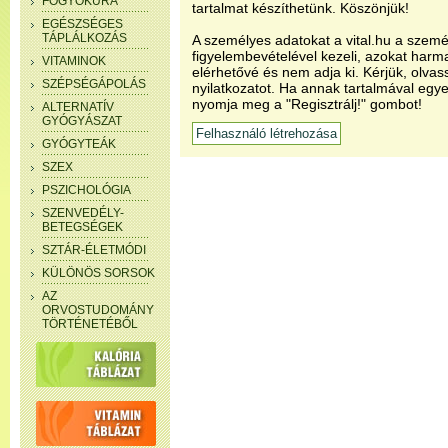
FOGYÓKÚRA
tartalmat készíthetünk. Köszönjük!
EGÉSZSÉGES
TÁPLÁLKOZÁS
A személyes adatokat a vital.hu a szemé
figyelembevételével kezeli, azokat har
VITAMINOK
elérhetővé és nem adja ki. Kérjük, olvas
SZÉPSÉGÁPOLÁS
nyilatkozatot. Ha annak tartalmával egye
nyomja meg a "Regisztrálj!" gombot!
ALTERNATÍV
GYÓGYÁSZAT
GYÓGYTEÁK
SZEX
PSZICHOLÓGIA
SZENVEDÉLY-
BETEGSÉGEK
SZTÁR-ÉLETMÓDI
KÜLÖNÖS SORSOK
AZ
ORVOSTUDOMÁNY
TÖRTÉNETÉBŐL