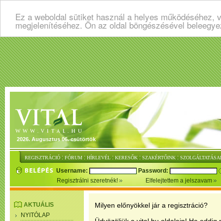
Ez a weboldal sütiket használ a helyes működéséhez, v
megjelenítéséhez. Ön az oldal böngészésével beleegye
2026. Augusztus 06. csütörtök
:
:
:
:
:
REGISZTRÁCIÓ
FÓRUM
HÍRLEVÉL
KERESŐK
SZAKÉRTŐINK
SZOLGÁLTATÁSA
Username:
Password:
Regisztrálni szeretnék!
Elfelejtettem a jelszavam
AKTUÁLIS
Milyen előnyökkel jár a regisztráció?
NYITÓLAP