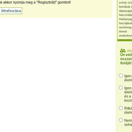
ak akkor nyomja meg a "Regisztrálj!" gombot!
zsírok zsí
bomlását 
tápanyago
felszívódá
Hatóanyag
hozzájárul
testtömeg
étrend
eredmény
PO
Ön elo
összet
listáját
Igen
élel
Igen
élel
és a
kozm
Ritk
élel
Nem,
soha