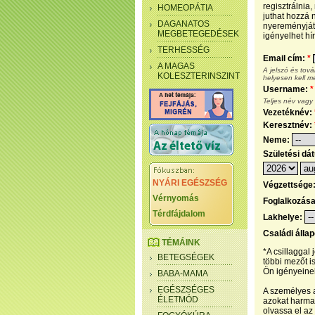
regisztrálnia
HOMEOPÁTIA
juthat hozzá n
DAGANATOS
nyereményjáté
MEGBETEGEDÉSEK
igényelhet hír
TERHESSÉG
Email cím:
*
A MAGAS
A jelszó és tov
KOLESZTERINSZINT
helyesen kell m
Username:
*
Teljes név vagy
Vezetéknév:
Keresztnév:
Neme:
Születési dá
NYÁRI EGÉSZSÉG
Végzettsége
Vérnyomás
Foglalkozás
Térdfájdalom
Lakhelye:
Családi álla
TÉMÁINK
*A csillaggal
BETEGSÉGEK
többi mezőt i
Ön igényeinek
BABA-MAMA
EGÉSZSÉGES
A személyes a
ÉLETMÓD
azokat harmad
olvassa el az