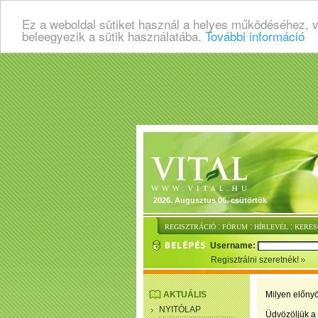
Ez a weboldal sütiket használ a helyes működéséhez, 
beleegyezik a sütik használatába.
További információ
2026. Augusztus 06. csütörtök
:
:
:
REGISZTRÁCIÓ
FÓRUM
HÍRLEVÉL
KERES
Username:
Regisztrálni szeretnék!
AKTUÁLIS
Milyen előnyö
NYITÓLAP
Üdvözöljük a 