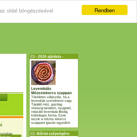
Rendben
 az oldal böngészésével
- 2026 ajánlata -
Levendulás
Mézestekercs szappan
Tökéletes választás, ha a
levendula szerelmese vagy.
Tápláló méz, gazdag
sheavaj-tartalom, nyugtató,
relaxáló levendula illóolaj,
különleges forma. Ezek
teszik a mézes tekercs
szappant igazán egyedivé.
ió
-Bőröd szépségére-
gészsége