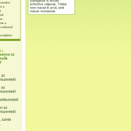
suttogások is tisztán
rsavakra
érthetővé váljanak. Többé
és a
nem marad le arról, amit
mások mondanak.
k
sát.
ai
nak a
 csökkentő
ességéhez.
LL
lvassa az
evők
?
, az
miszerekét.
, az
miszerekét
etikumokét.
án az
miszerekét.
 szinte
.