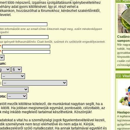
Ajánl
, mert több népszerű, izgalmas szolgáltatásunk igénybevételéhez
éhány adat gyors kitöltésével. Így pl. részt vehet a
kainkon, hozzászólhat a fórumokhoz, kérdezhet szakértőinktől,
levelet.
ábbi információk erre az email címre érkeznek majd meg, ezért mindenképpen
egadni.
Csaláno
sampon
 az igényelt felhasználónév. Csak betűk, számok és szóközök engedélyezettek.
Már nagya
*
tudták, ho
*
gyorsabban
fényesebb
csalán csö
tum:
zsírosságá
Vital 
:
a:
pota:
 jelölt mezők kitöltése kötelező, de munkánkat nagyban segíti, ha a
s kitölti. Ha jobban megismerjük egymást, pontosabb, célzottabb, az
 még inkább megfelelő tartalmat készíthetünk. Köszönjük!
Haslapos
A legillat
datokat a vital.hu a személyiségi jogok figyelembevételével kezeli,
legízletes
ik személynek nem teszi elérhetővé és nem adja ki. Kérjük,
gyógyfűve
 adatkezelésről szóló nyilatkozatot. Ha annak tartalmával egyetért és
együttesen