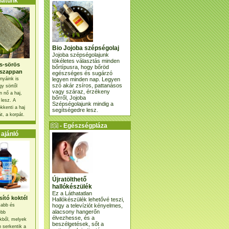
atunk
Bio Jojoba szépségolaj
Jojoba szépségolajunk
tökéletes választás minden
s-sörös
bőrtípusra, hogy bőröd
szappan
egészséges és sugárzó
legyen minden nap. Legyen
nyáink is
szó akár zsíros, pattanásos
gy sörtől
vagy száraz, érzékeny
 nő a haj,
bőrről, Jojoba
 lesz. A
Szépségolajunk mindig a
kkenti a haj
segítségedre lesz.
t, a korpát.
- Egészségpláza
ajánlatunk -
ajánló
Újratölthető
hallókészülék
Ez a Láthatatlan
ító koktél
Hallókészülék lehetővé teszi,
hogy a televíziót kényelmes,
osabb és
alacsony hangerőn
ebb
élvezhesse, és a
kből, melyek
beszélgetések, sőt a
 serkentik a