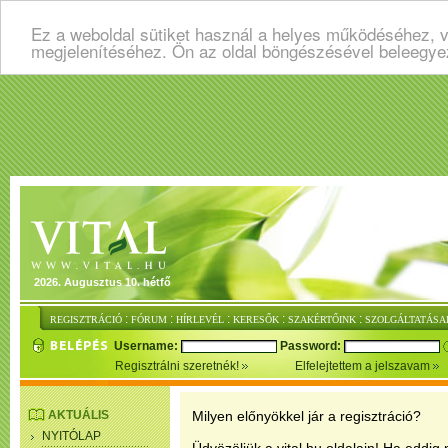
Ez a weboldal sütiket használ a helyes működéséhez, v
megjelenítéséhez. Ön az oldal böngészésével beleegye
2026. Augusztus 10. hétfő
:
:
:
:
:
REGISZTRÁCIÓ
FÓRUM
HÍRLEVÉL
KERESŐK
SZAKÉRTŐINK
SZOLGÁLTATÁSA
Username:
Password:
Regisztrálni szeretnék!
Elfelejtettem a jelszavam
AKTUÁLIS
Milyen előnyökkel jár a regisztráció?
NYITÓLAP