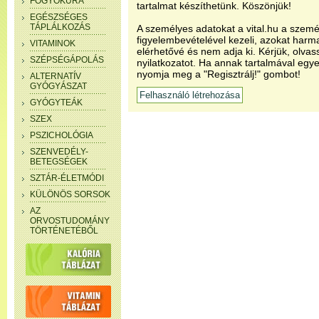
FOGYÓKÚRA
tartalmat készíthetünk. Köszönjük!
EGÉSZSÉGES
TÁPLÁLKOZÁS
A személyes adatokat a vital.hu a szemé
figyelembevételével kezeli, azokat har
VITAMINOK
elérhetővé és nem adja ki. Kérjük, olvas
SZÉPSÉGÁPOLÁS
nyilatkozatot. Ha annak tartalmával egye
nyomja meg a "Regisztrálj!" gombot!
ALTERNATÍV
GYÓGYÁSZAT
GYÓGYTEÁK
SZEX
PSZICHOLÓGIA
SZENVEDÉLY-
BETEGSÉGEK
SZTÁR-ÉLETMÓDI
KÜLÖNÖS SORSOK
AZ
ORVOSTUDOMÁNY
TÖRTÉNETÉBŐL