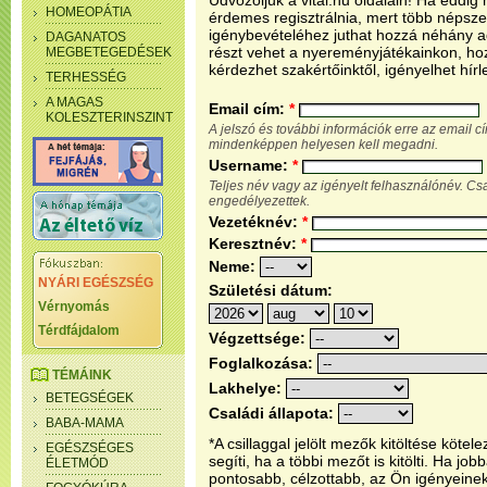
Üdvözöljük a vital.hu oldalain! Ha eddi
HOMEOPÁTIA
érdemes regisztrálnia, mert több népsze
igénybevételéhez juthat hozzá néhány ada
DAGANATOS
részt vehet a nyereményjátékainkon, ho
MEGBETEGEDÉSEK
kérdezhet szakértőinktől, igényelhet hírl
TERHESSÉG
A MAGAS
Email cím:
*
KOLESZTERINSZINT
A jelszó és további információk erre az email 
mindenképpen helyesen kell megadni.
Username:
*
Teljes név vagy az igényelt felhasználónév. C
engedélyezettek.
Vezetéknév:
*
Keresztnév:
*
Neme:
NYÁRI EGÉSZSÉG
Születési dátum:
Vérnyomás
Térdfájdalom
Végzettsége:
Foglalkozása:
TÉMÁINK
Lakhelye:
BETEGSÉGEK
Családi állapota:
BABA-MAMA
*A csillaggal jelölt mezők kitöltése köt
EGÉSZSÉGES
segíti, ha a többi mezőt is kitölti. Ha j
ÉLETMÓD
pontosabb, célzottabb, az Ön igényeine