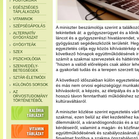
FOGYÓKÚRA
EGÉSZSÉGES
TÁPLÁLKOZÁS
VITAMINOK
SZÉPSÉGÁPOLÁS
A miniszter beszámolója szerint a találkoz
tekintettek át: a gyógyszerügyet és a klinik
ALTERNATÍV
GYÓGYÁSZAT
láncot és a gyógyszerészi hivatásrendet, 
gyógyászati segédeszközök területét. Hege
GYÓGYTEÁK
egyeztetés célja egy közös kihívástérkép el
SZEX
következő hónapok együttműködésének irán
számít a szakmai szervezetek és háttérint
PSZICHOLÓGIA
"hiszen a valódi előrelépés csak akkor le
SZENVEDÉLY-
a gyakorlati tudás és a terepen szerzett t
BETEGSÉGEK
SZTÁR-ÉLETMÓDI
A következő időszakban külön egyeztetése
KÜLÖNÖS SORSOK
és más nem orvosi egészségügyi munkakö
kihívásokról, a képzés, az életpálya és a 
AZ
hosszú távon fenntartható működéshez sz
ORVOSTUDOMÁNY
TÖRTÉNETÉBŐL
kultúraváltásról.
A miniszter közlése szerint egyeztetés vá
szakmai, ezen belül az élet kezdetéhez ka
dilemmákról, a várandósgondozás és a szül
kérdéseiről, valamint a magán- és közfinan
együttműködésének és szabályozásának jöv
figyelmet fordítva a szakma önszabályozó