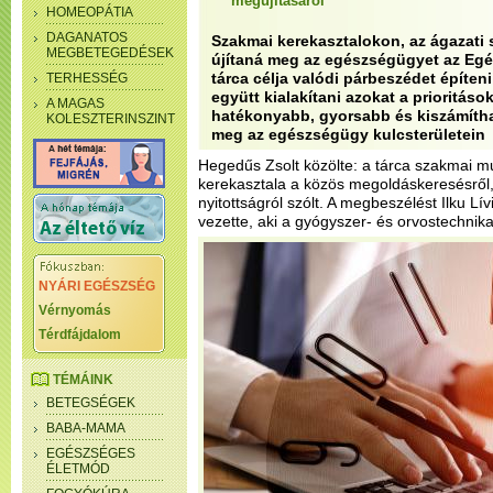
megújításáról
HOMEOPÁTIA
DAGANATOS
Szakmai kerekasztalokon, az ágazati 
MEGBETEGEDÉSEK
újítaná meg az egészségügyet az Egé
tárca célja valódi párbeszédet építeni
TERHESSÉG
együtt kialakítani azokat a prioritás
A MAGAS
hatékonyabb, gyorsabb és kiszámíth
KOLESZTERINSZINT
meg az egészségügy kulcsterületein
Hegedűs Zsolt közölte: a tárca szakmai m
kerekasztala a közös megoldáskeresésről,
nyitottságról szólt. A megbeszélést Ilku Lív
vezette, aki a gyógyszer- és orvostechnikai 
NYÁRI EGÉSZSÉG
Vérnyomás
Térdfájdalom
TÉMÁINK
BETEGSÉGEK
BABA-MAMA
EGÉSZSÉGES
ÉLETMÓD