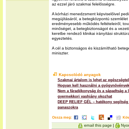
az ezzel járó szakmai felelősségre.
A kórházi menedzsment képviselőivel ped
megújításáról, a betegközpontú szemlélet 
eredményesebb működés feltételeiről, tov
minőséget, a betegbiztonságot és a vezet
keretbe rendező klinikai irányítási struktúr
egyeztetés.
A cél a biztonságos és kiszámítható beteg
miniszter.
Kapcsolódó anyagok
Szakmai ártalom is lehet az egészségte
Hogyan kell használni a gyógynövények
Nem a fáradékonyság és a sápadtság a 
gyermekkori vashiány okozhat
DEEP RELIEF GÉL – hatékony segítség há
panaszokra
Ossza meg:
Köv
email this page
|
Nyom