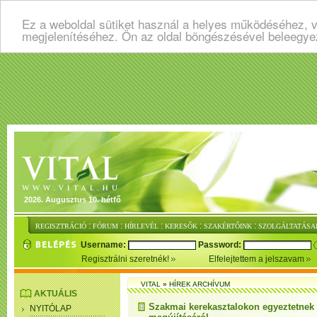
Ez a weboldal sütiket használ a helyes működéséhez, v
megjelenítéséhez. Ön az oldal böngészésével beleegye
2026. Augusztus 10. hétfő
:
:
:
:
:
REGISZTRÁCIÓ
FÓRUM
HÍRLEVÉL
KERESŐK
SZAKÉRTŐINK
SZOLGÁLTATÁSA
Username:
Password:
Regisztrálni szeretnék!
Elfelejtettem a jelszavam
VITAL
»
HÍREK ARCHÍVUM
AKTUÁLIS
Szakmai kerekasztalokon egyeztetnek
NYITÓLAP