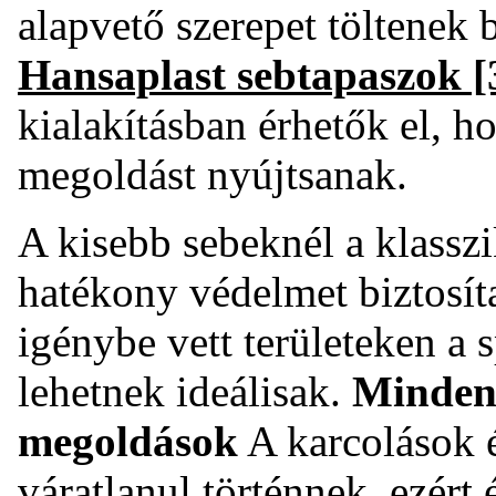
alapvető szerepet töltenek 
Hansaplast sebtapaszok
[
kialakításban érhetők el, 
megoldást nyújtsanak.
A kisebb sebeknél a klasszi
hatékony védelmet biztosí
igénybe vett területeken a 
lehetnek ideálisak.
Mindenn
megoldások
A karcolások 
váratlanul történnek, ezért