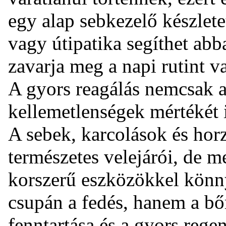
egy alap sebkezelő készletet
vagy útipatika segíthet abb
zavarja meg a napi rutint v
A gyors reagálás nemcsak a
kellemetlenségek mértékét i
A sebek, karcolások és ho
természetes velejárói, de m
korszerű eszközökkel könn
csupán a fedés, hanem a bő
fenntartása és a gyors rege