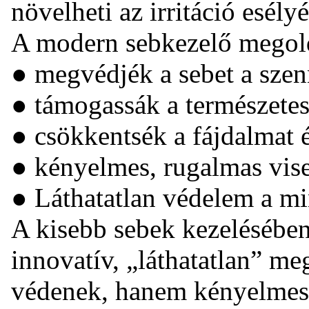
növelheti az irritáció esélyé
A modern sebkezelő megold
● megvédjék a sebet a szen
● támogassák a természetes
● csökkentsék a fájdalmat é
● kényelmes, rugalmas visel
● Láthatatlan védelem a m
A kisebb sebek kezelésébe
innovatív, „láthatatlan” m
védenek, hanem kényelmese