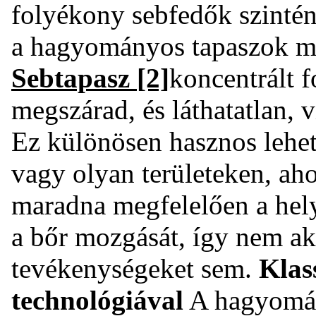
folyékony sebfedők szintén
a hagyományos tapaszok me
Sebtapasz
[2]
koncentrált f
megszárad, és láthatatlan, v
Ez különösen hasznos lehet
vagy olyan területeken, a
maradna megfelelően a hely
a bőr mozgását, így nem a
tevékenységeket sem.
Klas
technológiával
A hagyomán