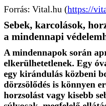
Forrás: Vital.hu (
https://vit
Sebek, karcolások, hor
a mindennapi védelem
A mindennapok során apró
elkerülhetetlenek. Egy ó
egy kirándulás közbeni bo
dörzsölődés is könnyen e
horzsolást vagy kisebb se
súlyosak, megfelelő ellátá