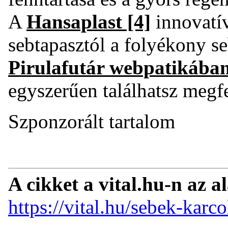
A
Hansaplast
[4]
innovatív
sebtapasztól a folyékony s
Pirulafutár webpatikába
egyszerűen találhatsz megf
Szponzorált tartalom
A cikket a vital.hu-n az a
https://vital.hu/sebek-karc