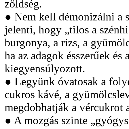
zöldség.
● Nem kell démonizálni a s
jelenti, hogy „tilos a szén
burgonya, a rizs, a gyümölcs
ha az adagok ésszerűek és 
kiegyensúlyozott.
● Legyünk óvatosak a folyé
cukros kávé, a gyümölcsl
megdobhatják a vércukrot a
● A mozgás szinte „gyógysz