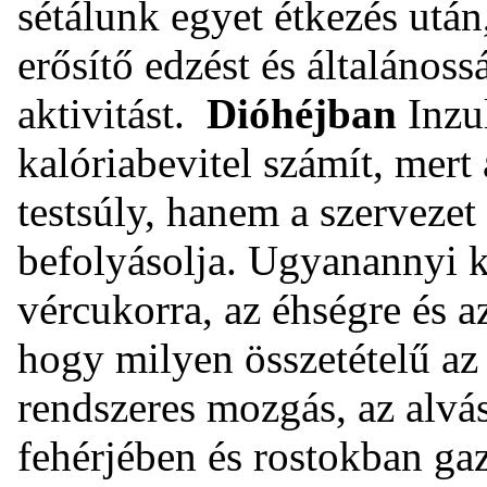
sétálunk egyet étkezés utá
erősítő edzést és általános
aktivitást.
Dióhéjban
Inzul
kalóriabevitel számít, mert
testsúly, hanem a szervezet 
befolyásolja. Ugyanannyi ka
vércukorra, az éhségre és az
hogy milyen összetételű az 
rendszeres mozgás, az alvás,
fehérjében és rostokban gaz