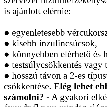
szervezet inzulinérzékenysé
is ajánlott elérnie:
● egyenletesebb vércukorsz
● kisebb inzulincsúcsok,
● könnyebben elérhető és ho
● testsúlycsökkentés vagy t
● hosszú távon a 2-es típu
csökkentése.
Elég lehet eh
számolni?
- A gyakori elké