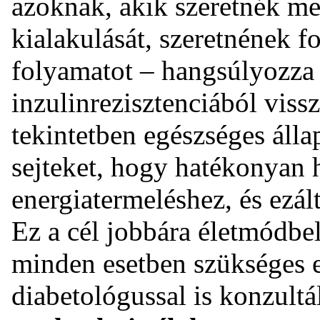
azoknak, akik szeretnék m
kialakulását, szeretnének fo
folyamatot – hangsúlyozza 
inzulinrezisztenciából vissz
tekintetben egészséges állap
sejteket, hogy hatékonyan h
energiatermeléshez, és ezál
Ez a cél jobbára életmódbel
minden esetben szükséges 
diabetológussal is konzultá