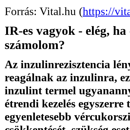
Forrás: Vital.hu (
https://vit
IR-es vagyok - elég, ha
számolom?
Az inzulinrezisztencia lén
reagálnak az inzulinra, e
inzulint termel ugyananny
étrendi kezelés egyszerre 
egyenletesebb vércukorszi
csökkentését, szükség eset