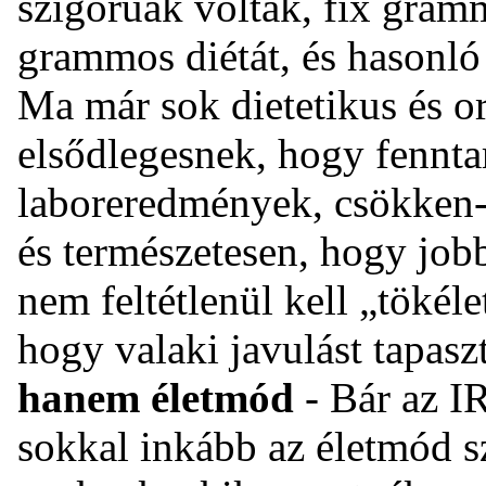
szigorúak voltak, fix gramm
grammos diétát, és hasonló
Ma már sok dietetikus és or
elsődlegesnek, hogy fenntar
laboreredmények, csökken-e
és természetesen, hogy jobb
nem feltétlenül kell „tökél
hogy valaki javulást tapasz
hanem életmód
- Bár az IR
sokkal inkább az életmód s