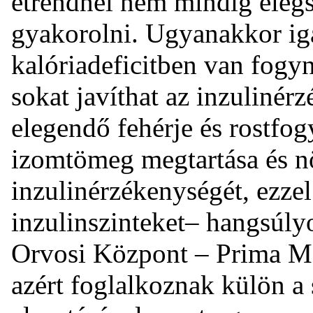
étrendnél nem mindig elégs
gyakorolni. Ugyanakkor ig
kalóriadeficitben van fogy
sokat javíthat az inzulinér
elegendő fehérje és rostfogy
izomtömeg megtartása és nö
inzulinérzékenységét, ezzel
inzulinszinteket– hangsúly
Orvosi Központ – Prima Med
azért foglalkoznak külön a 