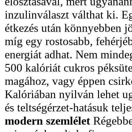
elosztásával, mert ugyanan
inzulinválaszt válthat ki. 
étkezés után könnyebben jö
míg egy rostosabb, fehérjé
energiát adhat. Nem mindegy
500 kalóriát cukros péksüt
magához, vagy éppen csirkeh
Kalóriában nyilván lehet u
és teltségérzet-hatásuk telj
modern szemlélet
Régebben