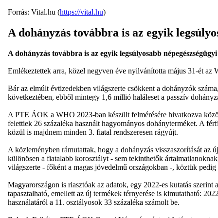
Forrás: Vital.hu (
https://vital.hu
)
A dohányzás továbbra is az egyik legsúly
A dohányzás továbbra is az egyik legsúlyosabb népegészségügyi
Emlékeztettek arra, közel negyven éve nyilvánította május 31-ét az
Bár az elmúlt évtizedekben világszerte csökkent a dohányzók száma
következtében, ebből mintegy 1,6 millió haláleset a passzív dohányzás
A PTE ÁOK a WHO 2023-ban készült felmérésére hivatkozva közölte:
felettiek 26 százaléka használt hagyományos dohányterméket. A férf
közül is majdnem minden 3. fiatal rendszeresen rágyújt.
A közleményben rámutattak, hogy a dohányzás visszaszorítását az új
különösen a fiatalabb korosztályt - sem tekinthetők ártalmatlanokna
világszerte - főként a magas jövedelmű országokban -, köztük pedig
Magyarországon is riasztóak az adatok, egy 2022-es kutatás szerint
tapasztalható, emellett az új termékek térnyerése is kimutatható: 20
használatáról a 11. osztályosok 33 százaléka számolt be.