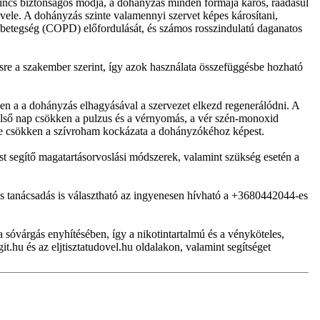
incs biztonságos módja, a dohányzás minden formája káros, ráadásul
ele. A dohányzás szinte valamennyi szervet képes károsítani,
üdőbetegség (COPD) előfordulását, és számos rosszindulatú daganatos
ésre a szakember szerint, így azok használata összefüggésbe hozható
en a a dohányzás elhagyásával a szervezet elkezd regenerálódni. A
első nap csökken a pulzus és a vérnyomás, a vér szén-monoxid
elére csökken a szívroham kockázata a dohányzókéhoz képest.
st segítő magatartásorvoslási módszerek, valamint szükség esetén a
os tanácsadás is választható az ingyenesen hívható a +3680442044-es
 sóvárgás enyhítésében, így a nikotintartalmú és a vényköteles,
t.hu és az eljtisztatudovel.hu oldalakon, valamint segítséget