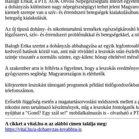
Balogh Erikát, a PTE ÁOK Orvosi Népegészségtani Intézet egyetemi 
a dohányzás különösen nagy népegészségügyi terhet jelent Magyarors
kiemelt szerepe van a szív- és érrendszeri betegségek kialakulásában
betegség kialakulását.
Az új típusú dohány- és nikotintartalmú termékek egészségkárosító h
légzőszervi, szív- és érrendszeri problémákkal és betegségekkel, a ni
Balogh Erika szerint a dohányzás abbahagyása az egyik legfontosabb
kedvező hatások közül van, ami már röviddel a leszokás után észlel
szintje visszatér a normális szintre, egy-kilenc hónap elteltével mé
A szakember arra is felhívta a figyelmet, hogy a leszokás eredménye
gyógyszeres segítség: Magyarországon is elérhetők
kifejezetten leszokást támogató programok például tüdőgondozókban,
telefonszámon.
Erősebb függőség esetén a magatartásorvoslási módszerek mellett a g
nikotint nem tartalmazó készítmények, míg a leszokást fontolgatók ha
nyújthat a "Gond? Egy szál se!" mobilalkalmazás is - olvasható 
A cikket a vital.hu-n az alábbi címen találja meg:
https://vital.hu/a-dohanyzas-tovabbra-is