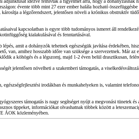
adjunktusát idézve felhívták a figyelmet arra, hogy a dohányzásnak n
zágon: évente több mint 27 ezer ember halála hozható összefüggésbe v
, károsítja a légzőrendszert, jelentősen növeli a krónikus obstruktív t
atásaival kapcsolatban is egyre több tudományos ismeret áll rendelkez
kotinfüggőség kialakulásával és fenntartásával.
 lépés, amit a dohányzók tehetnek egészségük javítása érdekében, hisz
hető, van, amihez hosszabb időre van szüksége a szervezetnek. Már az 
rséklődik a köhögés és a légszomj, majd 1-2 éven belül drasztikusan, f
sségét jelentősen növelheti a szakemberi támogatás, a viselkedésváltozá
 egészségfejlesztési irodákban és munkahelyeken is, valamint telefon
yógyszeres támogatás is nagy segítséget nyújt a megvonási tünetek és a
sznos tippeket, információkat olvashatnak többek között a leteszemacigi
a PTE ÁOK közleményében.