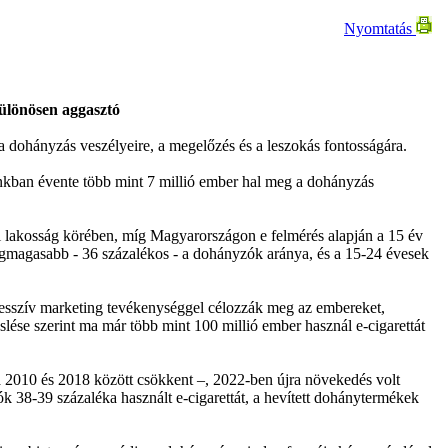
Nyomtatás
különösen aggasztó
 dohányzás veszélyeire, a megelőzés és a leszokás fontosságára.
nkban évente több mint 7 millió ember hal meg a dohányzás
lakosság körében, míg Magyarországon e felmérés alapján a 15 év
egmagasabb - 36 százalékos - a dohányzók aránya, és a 15-24 évesek
gresszív marketing tevékenységgel célozzák meg az embereket,
lése szerint ma már több mint 100 millió ember használ e-cigarettát
a 2010 és 2018 között csökkent –, 2022-ben újra növekedés volt
ók 38-39 százaléka használt e-cigarettát, a hevített dohánytermékek