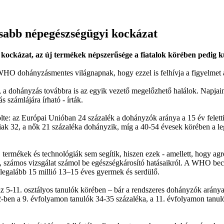
osabb népegészségügyi kockázat
 kockázat, az új termékek népszerűsége a fiatalok körében pedig 
 WHO dohányzásmentes világnapnak, hogy ezzel is felhívja a figyelmet a
, a dohányzás továbbra is az egyik vezető megelőzhető halálok. Napjai
 számlájára írható - írták.
 az Európai Unióban 24 százalék a dohányzók aránya a 15 év feletti 
iak 32, a nők 21 százaléka dohányzik, míg a 40-54 évesek körében a l
 termékek és technológiák sem segítik, hiszen ezek - amellett, hogy a
k, számos vizsgálat számol be egészségkárosító hatásaikról. A WHO becs
 legalább 15 millió 13–15 éves gyermek és serdülő.
 az 5-11. osztályos tanulók körében – bár a rendszeres dohányzók arány
22-ben a 9. évfolyamon tanulók 34-35 százaléka, a 11. évfolyamon tanul