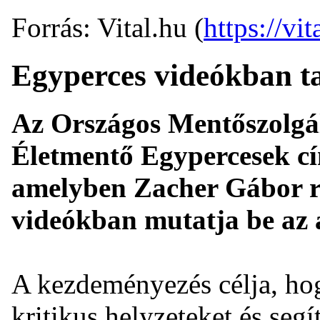
Forrás: Vital.hu (
https://vit
Egyperces videókban t
Az Országos Mentőszolg
Életmentő Egypercesek c
amelyben Zacher Gábor r
videókban mutatja be az 
A kezdeményezés célja, hog
kritikus helyzeteket és segí