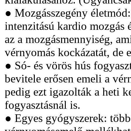
● Mozgásszegény életmód: 
intenzitású kardio mozgás é
az a mozgásmennyiség, am
vérnyomás kockázatát, de ez
● Só- és vörös hús fogyasz
bevitele erősen emeli a vé
pedig ezt igazolták a heti 
fogyasztásnál is.
● Egyes gyógyszerek: többf