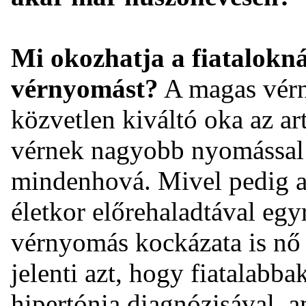
Mi okozhatja a fiatalokn
vérnyomást?
A magas vérn
közvetlen kiváltó oka az ar
vérnek nagyobb nyomással 
mindenhová. Mivel pedig az
életkor előrehaladtával egy
vérnyomás kockázata is nő
jelenti azt, hogy fiatalab
hipertónia diagnózisával, 