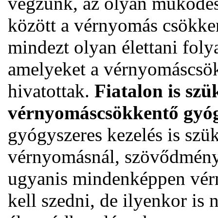
végzünk, az olyan működés
között a vérnyomás csökke
mindezt olyan élettani foly
amelyeket a vérnyomáscsök
hivatottak.
Fiatalon is szü
vérnyomáscsökkentő gyó
gyógyszeres kezelés is szü
vérnyomásnál, szövődménye
ugyanis mindenképpen vér
kell szedni, de ilyenkor is