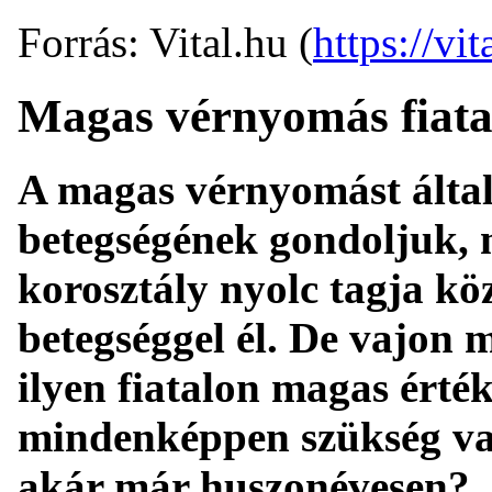
Forrás: Vital.hu (
https://vit
Magas vérnyomás fiatal
A magas vérnyomást álta
betegségének gondoljuk, 
korosztály nyolc tagja köz
betegséggel él. De vajon 
ilyen fiatalon magas érték
mindenképpen szükség va
akár már huszonévesen?