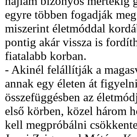
hajlam bizonyos mértékig g
egyre többen fogadják meg 
miszerint életmóddal kordá
pontig akár vissza is fordí
fiatalabb korban.
- Akinél felállítják a maga
annak egy életen át figyeln
összefüggésben az életmódj
első körben, közel három h
kell megpróbálni csökkenten