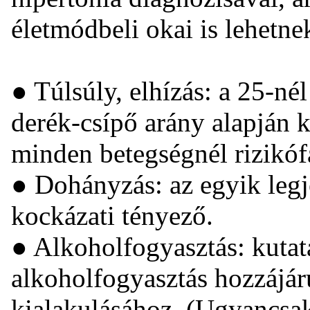
életmódbeli okai is lehetne
● Túlsúly, elhízás: a 25-n
derék-csípő arány alapján k
minden betegségnél rizikóf
● Dohányzás: az egyik legj
kockázati tényező.
● Alkoholfogyasztás: kutat
alkoholfogyasztás hozzájá
kialakulásához. (Ugyancsak 