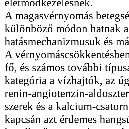
életmódkezelésnek.
A magasvérnyomás betegség
különböző módon hatnak a 
hatásmechanizmusuk és más-
A vérnyomáscsökkentésben
fő, és számos további típu
kategória a vízhajtók, az ú
renin-angiotenzin-aldoszter
szerek és a kalcium-csator
kapcsán azt érdemes hangs