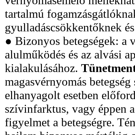
vérnyomásemelő mellékhatá
tartalmú fogamzásgátlókna
gyulladáscsökkentőknek és
● Bizonyos betegségek: a v
alulműködés és az alvási ap
kialakulásához.
Tünetmente
magasvérnyomás betegség s
elhanyagolt esetben előford
szívinfarktus, vagy éppen a
figyelmet a betegségre. Té