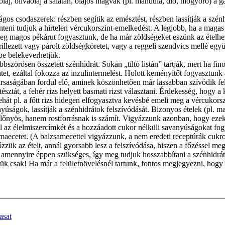
olaj, olívaolaj a salátán, olajos magvak (pl. mandula, dió, mogyoró) a g
gos csodaszerek: részben segítik az emésztést, részben lassítják a szénh
eni tudjuk a hirtelen vércukorszint-emelkedést. A legjobb, ha a magas 
 esetleg magos pékárut fogyasztunk, de ha már zöldségeket eszünk az ételh
grillezett vagy párolt zöldségköretet, vagy a reggeli szendvics mellé együ
be belekeverhetjük.
bszörösen összetett szénhidrát. Sokan „tiltó listán” tartják, mert ha
, ezáltal fokozza az inzulintermelést. Holott keményítőt fogyasztunk 
ágában fordul elő, aminek köszönhetően már lassabban szívódik fel. 
tésztát, a fehér rizs helyett basmati rizst választani. Érdekesség, hogy 
ehát pl. a főtt rizs hidegen elfogyasztva kevésbé emeli meg a vércukorsz
úságok, lassítják a szénhidrátok felszívódását. Bizonyos ételek (pl. mag
lőnyös, hanem rostforrásnak is számít. Vigyázzunk azonban, hogy ezek 
 az élelmiszercímkét és a hozzáadott cukor nélküli savanyúságokat fo
almaecetet. (A balzsamecettel vigyázzunk, a nem eredeti receptúrák cukro
ük az ételt, annál gyorsabb lesz a felszívódása, hiszen a főzéssel megn
amennyire éppen szükséges, így meg tudjuk hosszabbítani a szénhidráto
őzzük csak! Ha már a felületnövelésnél tartunk, fontos megjegyezni, hog
asat