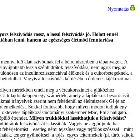
Nyomtatás
s felszívódás rossz, a lassú felszívódás jó. Holott ennél
ztában lenni, hanem az egészséges életmód fenntartása
mennyi idő alatt szívódnak fel a bélrendszerben a tápanyagok. A
lnyújtottabb lesz a szénhidrátok felszívódása, nem ugrik meg az
különösen az inzulinrezisztenciával élőknek és a cukorbetegeknek, a
 beindulhat. Vagyis a felszívódás kérdésében érdemes tájékozottnak
r milyen mértékben emeli meg a vércukorszintet a glükózhoz
A GI tulajdonképpen egy számérték, amely a táplálékok besorolását
akmai irányelvek szerint nem feltétlenül az élelmiszerek GI-je az
t emelkedést. Sokkal fontosabb, hogy milyen módon tudjuk egy
sa, okleveles táplálkozástudományi szakember MSc, PhD-hallgató. –
épülő étrendet.
Milyen trükkökkel lassíthatjuk a felszívódást?
hidrátok felszívódását is lassítják. Vagyis ne aggódjunk, ha
fehérjeforrást – esetleg némi tejszínes vagy tejfölös szósszal – mint
alak, tenger gyümölcsei, a tojás, egyes tejtermékek (pl. túró, sajtok,