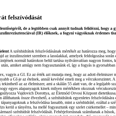
rát felszívódását
ntőségéről, de a legtöbben csak annyit tudnak felidézni, hogy a gyor
nzulinrezisztenciával (IR) élőknek, a fogyni vágyóknak érdemes tis
jelent
A szénhidrátok felszívódásának mértékét az határozza meg, hogy 
d az inzulinszintet szemben a lassúakkal, amelyek feldolgozása során e
szintjének normál határokon belül tartása nyilvánvalóan nagyon fontos, 
ek után, amiket amúgy nem fogyasztanánk el, így a fogyás is gyorsabban
ndex, vagyis a GI. Ez az érték azt mutatja meg, hogy az adott élelmisze
nyabb a GI-je az ételnek, annál kevésbé emeli meg a vércukorszintet. 
 tekinthető az az élelmiszer, ami a skálán 55 alatt van, de a legújabb sz
 hogy egyes alapanyagok kinek milyen mértékben okoznak vércukorszin
 hangsúlyozza Vajdovich Dorottya, az Életmód Orvosi Központ dietetiku
n állíthatunk össze élvezhető, a szénhidrátok egyenletes felszívódására 
ápanyagoknak a felszívódása lassabb, mint a szénhidráté, ezáltal a szén
zs kerül a tányérra, ha mellé fogyasztunk egy szelet csirkemellet – mint 
zármazó szénhidrát felszívódását. Fehérjeforrásnak számítanak a húsok, h