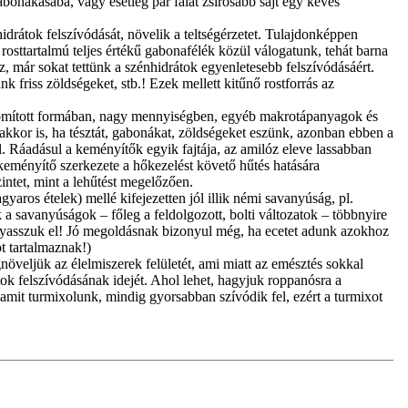
abonakásába, vagy esetleg pár falat zsírosabb sajt egy kevés
idrátok felszívódását, növelik a teltségérzetet. Tulajdonképpen
rosttartalmú teljes értékű gabonafélék közül válogatunk, tehát barna
ez, már sokat tettünk a szénhidrátok egyenletesebb felszívódásáért.
nk friss zöldségeket, stb.! Ezek mellett kitűnő rostforrás az
 finomított formában, nagy mennyiségben, egyéb makrotápanyagok és
akkor is, ha tésztát, gabonákat, zöldségeket eszünk, azonban ebben a
Ráadásul a keményítők egyik fajtája, az amilóz eleve lassabban
a keményítő szerkezete a hőkezelést követő hűtés hatására
intet, mint a lehűtést megelőzően.
yaros ételek) mellé kifejezetten jól illik némi savanyúság, pl.
a savanyúságok – főleg a feldolgozott, bolti változatok – többnyire
gyasszuk el! Jó megoldásnak bizonyul még, ha ecetet adunk azokhoz
t tartalmaznak!)
öveljük az élelmiszerek felületét, ami miatt az emésztés sokkal
k felszívódásának idejét. Ahol lehet, hagyjuk roppanósra a
y amit turmixolunk, mindig gyorsabban szívódik fel, ezért a turmixot