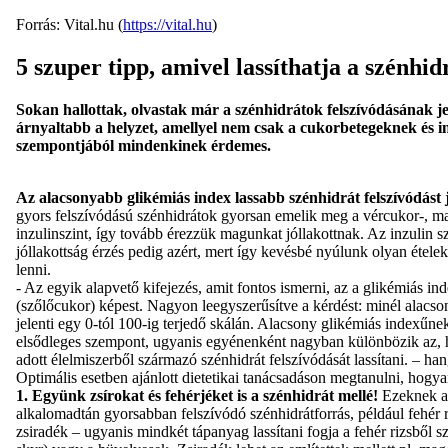
Forrás: Vital.hu (
https://vital.hu
)
5 szuper tipp, amivel lassíthatja a szénhid
Sokan hallottak, olvastak már a szénhidrátok felszívódásának jele
árnyaltabb a helyzet, amellyel nem csak a cukorbetegeknek és i
szempontjából mindenkinek érdemes.
Az alacsonyabb glikémiás index lassabb szénhidrát felszívódást 
gyors felszívódású szénhidrátok gyorsan emelik meg a vércukor-, maj
inzulinszint, így tovább érezzük magunkat jóllakottnak. Az inzulin 
jóllakottság érzés pedig azért, mert így kevésbé nyúlunk olyan étel
lenni.
- Az egyik alapvető kifejezés, amit fontos ismerni, az a glikémiás i
(szőlőcukor) képest. Nagyon leegyszerűsítve a kérdést: minél alacso
jelenti egy 0-tól 100-ig terjedő skálán. Alacsony glikémiás indexűnek
elsődleges szempont, ugyanis egyénenként nagyban különbözik az,
adott élelmiszerből származó szénhidrát felszívódását lassítani. –
Optimális esetben ajánlott dietetikai tanácsadáson megtanulni, hogya
1. Együnk zsírokat és fehérjéket is a szénhidrát mellé!
Ezeknek a t
alkalomadtán gyorsabban felszívódó szénhidrátforrás, például fehér ri
zsiradék – ugyanis mindkét tápanyag lassítani fogja a fehér rizsből s