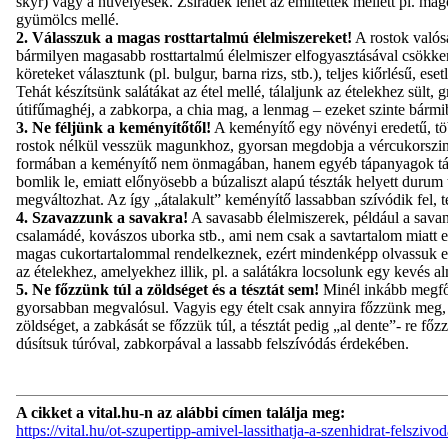
skyr) vagy a hüvelyesek. Zsiradék lehet az említettek mellett pl. mag
gyümölcs mellé.
2. Válasszuk a magas rosttartalmú élelmiszereket!
A rostok valósá
bármilyen magasabb rosttartalmú élelmiszer elfogyasztásával csökkent
köreteket választunk (pl. bulgur, barna rizs, stb.), teljes kiőrlésű,
Tehát készítsünk salátákat az étel mellé, tálaljunk az ételekhez sült, 
útifűmaghéj, a zabkorpa, a chia mag, a lenmag – ezeket szinte bármi
3. Ne féljünk a keményítőtől!
A keményítő egy növényi eredetű, töb
rostok nélkül vesszük magunkhoz, gyorsan megdobja a vércukorszintet
formában a keményítő nem önmagában, hanem egyéb tápanyagok társas
bomlik le, emiatt előnyösebb a búzaliszt alapú tészták helyett durum 
megváltozhat. Az így „átalakult” keményítő lassabban szívódik fel, t
4. Szavazzunk a savakra!
A savasabb élelmiszerek, például a savany
csalamádé, kovászos uborka stb., ami nem csak a savtartalom miatt e
magas cukortartalommal rendelkeznek, ezért mindenképp olvassuk el
az ételekhez, amelyekhez illik, pl. a salátákra locsolunk egy kevés 
5. Ne főzzünk túl a zöldséget és a tésztát sem!
Minél inkább megfőzz
gyorsabban megvalósul. Vagyis egy ételt csak annyira főzzünk meg, 
zöldséget, a zabkását se főzzük túl, a tésztát pedig „al dente”- re f
dúsítsuk túróval, zabkorpával a lassabb felszívódás érdekében.
A cikket a vital.hu-n az alábbi címen találja meg:
https://vital.hu/ot-szupertipp-amivel-lassithatja-a-szenhidrat-felszivod