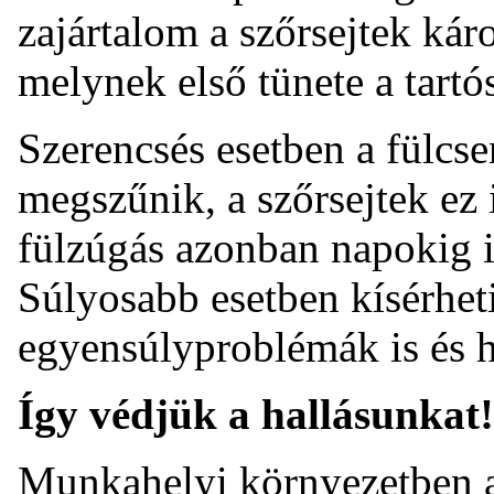
zajártalom a szőrsejtek kár
melynek első tünete a tartó
Szerencsés esetben a fülcs
megszűnik, a szőrsejtek ez 
fülzúgás azonban napokig is
Súlyosabb esetben kísérheti
egyensúlyproblémák is és h
Így védjük a hallásunkat!
Munkahelyi környezetben a