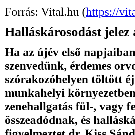
Forrás: Vital.hu (
https://vit
Halláskárosodást jelez 
Ha az újév első napjaiba
szenvedünk, érdemes orvo
szórakozóhelyen töltött éj
munkahelyi környezetben 
zenehallgatás fül-, vagy f
összeadódnak, és hallásk
figyelmeztet dr. Kiss Sánd