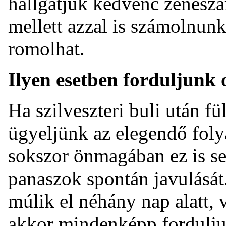
hallgatjuk kedvenc zeneszá
mellett azzal is számolnunk
romolhat.
Ilyen esetben forduljunk
Ha szilveszteri buli után fü
ügyeljünk az elegendő foly
sokszor önmagában ez is seg
panaszok spontán javulásá
múlik el néhány nap alatt, 
akkor mindenképp fordulju