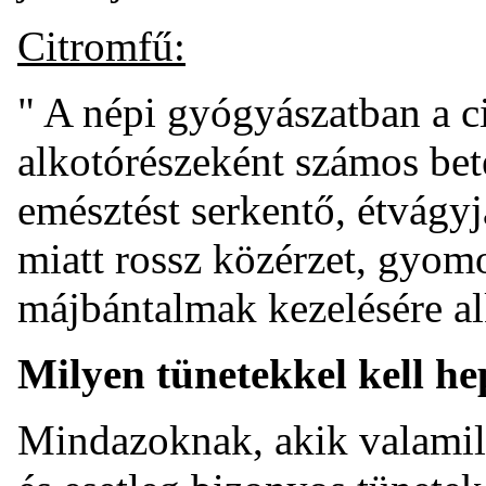
Citromfű:
" A népi gyógyászatban a c
alkotórészeként számos bet
emésztést serkentő, étvágyj
miatt rossz közérzet, gyom
májbántalmak kezelésére a
Milyen tünetekkel kell h
Mindazoknak, akik valamily