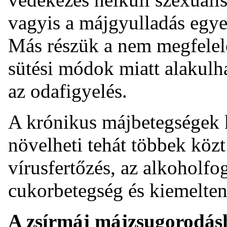
vagyis a májgyulladás egye
Más részük a nem megfelelő
sütési módok miatt alakulha
az odafigyelés.
A krónikus májbetegségek k
növelheti tehát többek közt
vírusfertőzés, az alkoholfo
cukorbetegség és kiemelten 
A zsírmáj májzsugorodásh