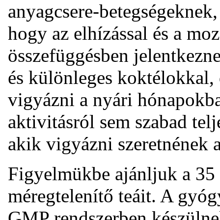
anyagcsere-betegségeknek,
hogy az elhízással és a mo
összefüggésben jelentkezne
és különleges koktélokkal, 
vigyázni a nyári hónapokban
aktivitásról sem szabad te
akik vigyázni szeretnének 
Figyelmükbe ajánljuk a 3
méregtelenítő teáit. A gy
GMP rendszerben készülnek,