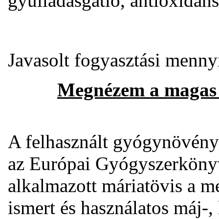
gyulladásgátló, antioxidáns
Javasolt fogyasztási menny
Megnézem a magas
A felhasznált gyógynövénye
az Európai Gyógyszerköny
alkalmazott máriatövis a me
ismert és használatos máj-,