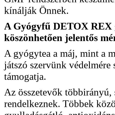
kínálják Önnek.
A Gyógyfű DETOX REX g
köszönhetően jelentős mére
A gyógytea a máj, mint a m
játszó szervünk védelmére 
támogatja.
Az összetevők többirányú,
rendelkeznek. Többek közöt