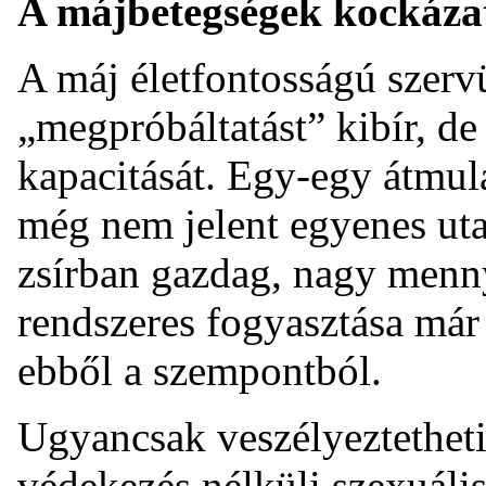
A májbetegségek kockázat
A máj életfontosságú szerv
„megpróbáltatást” kibír, de
kapacitását. Egy-egy átmula
még nem jelent egyenes uta
zsírban gazdag, nagy menny
rendszeres fogyasztása már
ebből a szempontból.
Ugyancsak veszélyeztetheti
védekezés nélküli szexuális 