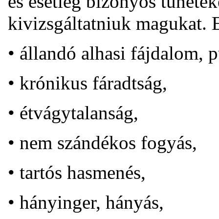
és esetleg bizonyos tüneteke
kivizsgáltatniuk magukat. E
• állandó alhasi fájdalom, p
• krónikus fáradtság,
• étvágytalanság,
• nem szándékos fogyás,
• tartós hasmenés,
• hányinger, hányás,