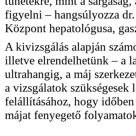
tünetekre, mint a sárgaság
figyelni – hangsúlyozza dr
Központ hepatológusa, gasz
A kivizsgálás alapján számo
illetve elrendelhetünk – a l
ultrahangig, a máj szerkezet
a vizsgálatok szükségesek 
felállításához, hogy időben
májat fenyegető folyamatok