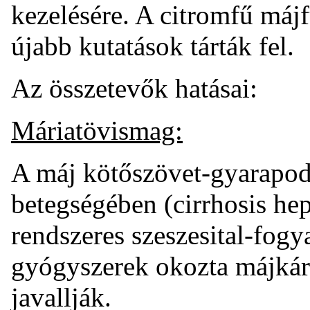
kezelésére. A citromfű máj
újabb kutatások tárták fel.
Az összetevők hatásai:
Máriatövismag:
A máj kötőszövet-gyarapodá
betegségében (cirrhosis hepa
rendszeres szeszesital-fogy
gyógyszerek okozta májkár
javallják.