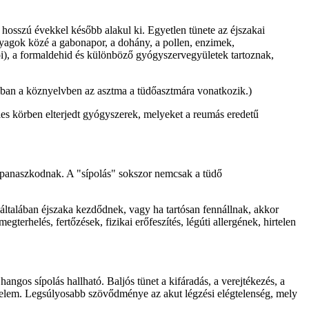
hosszú évekkel később alakul ki. Egyetlen tünete az éjszakai
anyagok közé a gabonapor, a dohány, a pollen, enzimek,
sói), a formaldehid és különböző gyógyszervegyületek tartoznak,
onban a köznyelvben az asztma a tüdőasztmára vonatkozik.)
éles körben elterjedt gyógyszerek, melyeket a reumás eredetű
l panaszkodnak. A "sípolás" sokszor nemcsak a tüdő
ltalában éjszaka kezdődnek, vagy ha tartósan fennállnak, akkor
gterhelés, fertőzések, fizikai erőfeszítés, légúti allergének, hirtelen
angos sípolás hallható. Baljós tünet a kifáradás, a verejtékezés, a
lfélelem. Legsúlyosabb szövődménye az akut légzési elégtelenség, mely