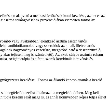
őzésben alapvető a mellkasi fertőzések korai kezelése, az orr és az
 Az asztma fellángolásának prevenciójában kiemelten fontos az
lyosabb vagy gyakrabban jelentkező asztma esetén tartós
het antibiotikumokra vagy szteroidok azonnali, illetve tartós
reagálnak hagyományos kezelésre, megpróbálható a deszenzitizáló,
y akár teljesen meg is szüntethető). Az akut, súlyos asztmás roham
ása, oxigénterápia és a fenti szerek kombinált intravénás és
 gyógyszeres kezeléssel. Fontos az állandó kapcsolattartás a kezelő
, s a megfelelő kezelést alkalmazni a megfelelő időben. Meg kell
n tudja kezelni saját maga is, és annál könnyebben képes teljes életet