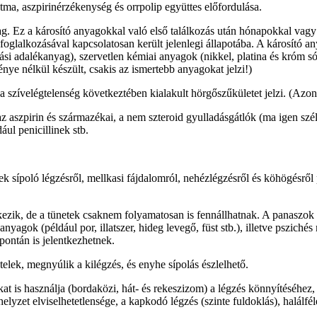
ztma, aszpirinérzékenység és orrpolip együttes előfordulása.
g. Ez a károsító anyagokkal való első találkozás után hónapokkal vagy 
 foglalkozásával kapcsolatosan került jelenlegi állapotába. A károsító 
ztási adalékanyag), szervetlen kémiai anyagok (nikkel, platina és króm 
génye nélkül készült, csakis az ismertebb anyagokat jelzi!)
 a szívelégtelenség következtében kialakult hörgőszűkületet jelzi. (Az
 az aszpirin és származékai, a nem szteroid gyulladásgátlók (ma igen sz
ul penicillinek stb.
ek sípoló légzésről, mellkasi fájdalomról, nehézlégzésről és köhögésrő
zik, de a tünetek csaknem folyamatosan is fennállhatnak. A panaszok á
gok (például por, illatszer, hideg levegő, füst stb.), illetve pszichés me
spontán is jelentkezhetnek.
ek, megnyúlik a kilégzés, és enyhe sípolás észlelhető.
 is használja (bordaközi, hát- és rekeszizom) a légzés könnyítéséhez, h
helyzet elviselhetetlensége, a kapkodó légzés (szinte fuldoklás), halá