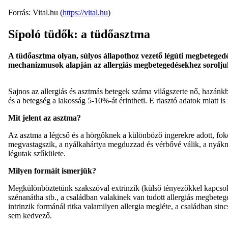
Forrás: Vital.hu (
https://vital.hu
)
Sípoló tüdők: a tüdőasztma
A tüdőasztma olyan, súlyos állapothoz vezető légúti megbetegedé
mechanizmusok alapján az allergiás megbetegedésekhez sorolju
Sajnos az allergiás és asztmás betegek száma világszerte nő, hazánk
és a betegség a lakosság 5-10%-át érintheti. E riasztó adatok miatt i
Mit jelent az asztma?
Az asztma a légcső és a hörgőknek a különböző ingerekre adott, foko
megvastagszik, a nyálkahártya megduzzad és vérbővé válik, a nyákm
légutak szűkülete.
Milyen formáit ismerjük?
Megkülönböztetünk szakszóval extrinzik (külső tényezőkkel kapcsolat
szénanátha stb., a családban valakinek van tudott allergiás megbeteg
intrinzik formánál ritka valamilyen allergia megléte, a családban si
sem kedvező.