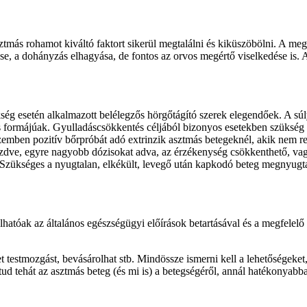
ás rohamot kiváltó faktort sikerül megtalálni és kiküszöbölni. A megel
ése, a dohányzás elhagyása, de fontos az orvos megértő viselkedése is.
kség esetén alkalmazott belélegzős hörgőtágító szerek elegendőek. A sú
s formájúak. Gyulladáscsökkentés céljából bizonyos esetekben szükség le
zemben pozitív bőrpróbát adó extrinzik asztmás betegeknél, akik nem 
ezdve, egyre nagyobb dózisokat adva, az érzékenység csökkenthető, vag
 Szükséges a nyugtalan, elkékült, levegő után kapkodó beteg megnyugtat
lhatóak az általános egészségügyi előírások betartásával és a megfelelő
 testmozgást, bevásárolhat stb. Mindössze ismerni kell a lehetőségeket
ud tehát az asztmás beteg (és mi is) a betegségéről, annál hatékonyabba