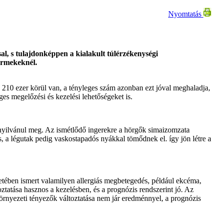
Nyomtatás
al, s tulajdonképpen a kialakult túlérzékenységi
ermekeknél.
 210 ezer körül van, a tényleges szám azonban ezt jóval meghaladja,
ges megelőzési és kezelési lehetőségeket is.
n nyilvánul meg. Az ismétlődő ingerekre a hörgők simaizomzata
a légutak pedig vaskostapadós nyákkal tömődnek el. így jön létre a
setében ismert valamilyen allergiás megbetegedés, például ekcéma,
ztatása hasznos a kezelésben, és a prognózis rendszerint jó. Az
 környezeti tényezők változtatása nem jár eredménnyel, a prognózis