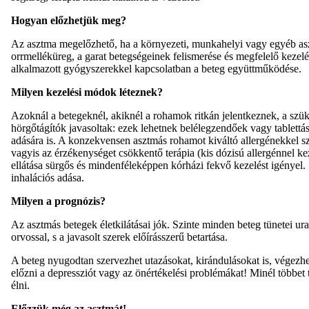
Hogyan előzhetjük meg?
Az asztma megelőzhető, ha a környezeti, munkahelyi vagy egyéb asztm
orrmelléküreg, a garat betegségeinek felismerése és megfelelő kezel
alkalmazott gyógyszerekkel kapcsolatban a beteg együttműködése.
Milyen kezelési módok léteznek?
Azoknál a betegeknél, akiknél a rohamok ritkán jelentkeznek, a szü
hörgőtágítók javasoltak: ezek lehetnek belélegzendőek vagy tablettá
adására is. A konzekvensen asztmás rohamot kiváltó allergénekkel s
vagyis az érzékenységet csökkentő terápia (kis dózisú allergénnel k
ellátása sürgős és mindenféleképpen kórházi fekvő kezelést igényel.
inhalációs adása.
Milyen a prognózis?
Az asztmás betegek életkilátásai jók. Szinte minden beteg tünetei ura
orvossal, s a javasolt szerek előírásszerű betartása.
A beteg nyugodtan szervezhet utazásokat, kirándulásokat is, végezhet
előzni a depressziót vagy az önértékelési problémákat! Minél többet t
élni.
Előzzük még az asztmát!