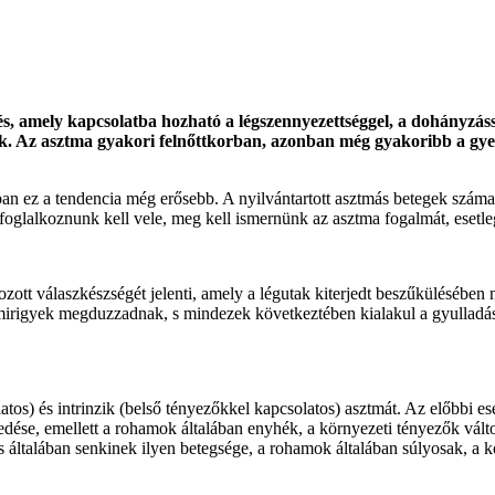
s, amely kapcsolatba hozható a légszennyezettséggel, a dohányzáss
k. Az asztma gyakori felnőttkorban, azonban még gyakoribb a gy
ban ez a tendencia még erősebb. A nyilvántartott asztmás betegek száma
s foglalkoznunk kell vele, meg kell ismernünk az asztma fogalmát, esetle
zott válaszkészségét jelenti, amely a légutak kiterjedt beszűkülésébe
irigyek megduzzadnak, s mindezek következtében kialakul a gyulladás, 
os) és intrinzik (belső tényezőkkel kapcsolatos) asztmát. Az előbbi e
edése, emellett a rohamok általában enyhék, a környezeti tényezők válto
ncs általában senkinek ilyen betegsége, a rohamok általában súlyosak, a