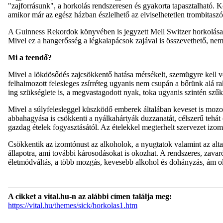
"zajforrásunk", a horkolás rendszeresen és gyakorta tapasztalható. K
amikor már az egész házban észlelhető az elviselhetetlen trombitaszó
A Guinness Rekordok könyvében is jegyzett Mell Switzer horkolása 
Mivel ez a hangerősség a légkalapácsok zajával is összevethető, nem c
Mi a teendő?
Mivel a lökdösődés zajcsökkentő hatása mérsékelt, szemügyre kell ve
felhalmozott felesleges zsírréteg ugyanis nem csupán a bőrünk alá ra
ing szükséglete is, a megvastagodott nyak, toka ugyanis szintén szűkí
Mivel a súlyfelesleggel küszködő emberek általában keveset is mozog
abbahagyása is csökkenti a nyálkahártyák duzzanatát, célszerű tehát
gazdag ételek fogyasztásától. Az ételekkel megterhelt szervezet izomz
Csökkentik az izomtónust az alkoholok, a nyugtatok valamint az alt
állapotra, ami további károsodásokat is okozhat. A rendszeres, zav
életmódváltás, a több mozgás, kevesebb alkohol és dohányzás, ám ol
A cikket a vital.hu-n az alábbi címen találja meg:
https://vital.hu/themes/sick/horkolas1.htm