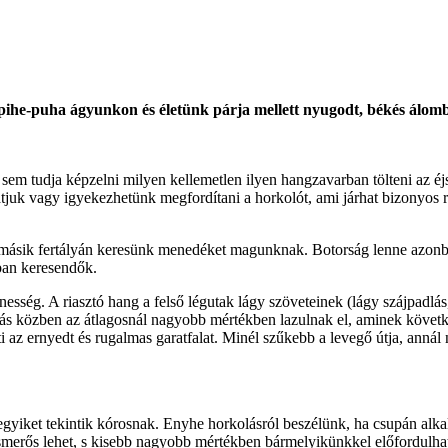
 pihe-puha ágyunkon és életünk párja mellett nyugodt, békés álom
sem tudja képzelni milyen kellemetlen ilyen hangzavarban tölteni az é
atjuk vagy igyekezhetünk megfordítani a horkolót, ami járhat bizonyos
gy másik fertályán keresünk menedéket magunknak. Botorság lenne azonb
ban keresendők.
esség. A riasztó hang a felső légutak lágy szöveteinek (lágy szájpadlás
lvás közben az átlagosnál nagyobb mértékben lazulnak el, aminek követke
 az ernyedt és rugalmas garatfalat. Minél szűkebb a levegő útja, annál
ket tekintik kórosnak. Enyhe horkolásról beszélünk, ha csupán alkalma
 ismerős lehet, s kisebb nagyobb mértékben bármelyikünkkel előfordulha