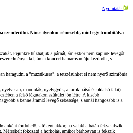
Nyomtatás
ba szenderülni. Nincs ilyenkor rémesebb, mint egy trombitálva
jszakát. Fejünkre húzhatjuk a párnát, ám ekkor nem kapunk levegőt.
 részeredményekkel, ám a koncert hamarosan újrakezdődik, s
an haragudni a "muzsikusra", a tetszésünket el nem nyerő szimfónia
, nyelvcsap, mandulák, nyelvgyök, a torok hátsó és oldalsó falai)
ztében a felső légutakon szűkület jön létre. A kisebb
 nagyobb a benne áramló levegő sebessége, s annál hangosabb is a
nként fordul elő, s főként akkor, ha valaki a hátán fekve alszik,
t. Mérsékelt fokozatú a horkolás, amikor bárhogyan is fekszik