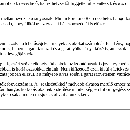
omolynak nevezhető, ha testhelyzettől függetlenül jelentkezik és a szo
.
méltán nevezhető súlyosnak. Mint rekordtartó 87,5 decibeles hangorká
soda, hogy állítólag tíz év alatt hét szomszédját is elűzte.
nni azokat a lehetőségeket, melyek az okokat számolnák fel. Tény, hogy
kódik, hanem a garatizomzat és a garatnyálkahártya közé is, ami szűkít
ti a levegőjáratokat.
nak, ezért szöveteik petyhüdtebbek, az izomtónusuk is jóval gyengébb.
 ebben is korlátozásokkal élnünk. Nem kifizetődő ezen kívül a lefekvés
ata jobban ellazul, s a mélyebb alvás során a garat szöveteiben vibráci
atók fogyasztása is. A "segítségükkel" mélyebb alvásba merülő ember 
aróan hangos horkolás okainak kiderítése mindenképpen fül-orr-gégész 
ykor csak a műtéti megoldástól várhatunk sikert.