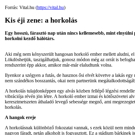
Forrás: Vital.hu (
https://vital.hu
)
Kis éji zene: a horkolás
Egy hosszú, fárasztó nap után nincs kellemesebb, mint elnyúlni
horkolni kezdő hálótárs.
Aki még nem kényszerült hangosan horkoló ember mellett aludni, el 
Lökdöshetjük, taszigálhatjuk, gonosz módon még az orrát is befogh
rendszerint épp akkor, amikor már-már elaludtunk volna.
Ilyenkor a szégyen a futás, de hasznos ősi elvét követve a lakás e
nem szándékos bosszantás, okai nem partnerünk megátalkodottságá
A horkolás tulajdonképpen egy alvás közben fellépő légzési rendellen
vibrációja révén jön létre. A horkoló ember izmai és kötőszövetei a
keresztmetszeten áthaladó levegő sebessége megnő, ami megrezegteti
horkolás.
A hangok ereje
A horkolásnak különböző fokozatai vannak, s ezek közül nem mindegyi
nagyon fáradt, netán alkoholt is fogyasztott. Ez a stádium bárkinek