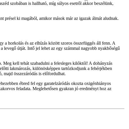
mszéd szobában is hallható, míg súlyos esetről akkor beszélünk,
nt présel ki magából, amikor mások már az igazak álmát aludnak.
 a horkolás és az elhízás között szoros összefüggés áll fenn. A
i a levegő útját. Intő jel lehet az egy számmal nagyobb nyakbőségű
 Meg kell tehát szabadulni a felesleges kilóktól! A dohányzás
 előtti lakmározás, különösképpen tartózkodjunk a fehérjékben
ó, majd összezáródás is előfordulhat.
nehezebben ébred fel egy garatelzáródás okozta oxigénhiányos
szakorvos feladata. Meglehetősen gyakran jó eredményt hoz az