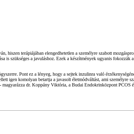
íván, hiszen terápiájában elengedhetetlen a személyre szabott mozgásp
a is szükséges a javuláshoz. Ezek a készítmények ugyanis fokozzák a sz
gyszerre. Pont ez a lényeg, hogy a sejtek inzulinra való érzékenységéne
ellett igen komolyan betartja a javasolt életmódváltást, ami személyre 
”- magyarázza dr. Koppány Viktória, a Budai Endokrinközpont PCOS és i