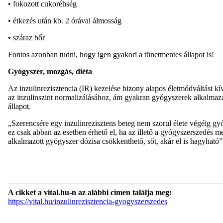
• fokozott cukoréhség
• étkezés után kb. 2 órával álmosság
• száraz bőr
Fontos azonban tudni, hogy igen gyakori a tünetmentes állapot is!
Gyógyszer, mozgás, diéta
Az inzulinrezisztencia (IR) kezelése bizony alapos életmódváltást k
az inzulinszint normalizálásához, ám gyakran gyógyszerek alkalmazás
állapot.
„Szerencsére egy inzulinrezisztens beteg nem szorul élete végéig gyó
ez csak abban az esetben érhető el, ha az illető a gyógyszerszedés m
alkalmazott gyógyszer dózisa csökkenthető, sőt, akár el is hagyható
A cikket a vital.hu-n az alábbi címen találja meg:
https://vital.hu/inzulinrezisztencia-gyogyszerszedes