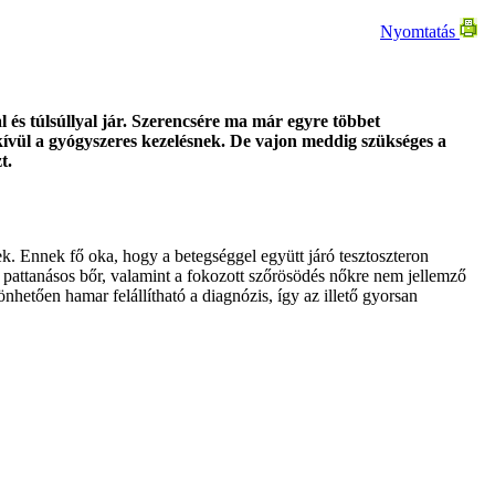
Nyomtatás
s túlsúllyal jár. Szerencsére ma már egyre többet
kívül a gyógyszeres kezelésnek. De vajon meddig szükséges a
t.
ek. Ennek fő oka, hogy a betegséggel együtt járó tesztoszteron
s, pattanásos bőr, valamint a fokozott szőrösödés nőkre nem jellemző
nhetően hamar felállítható a diagnózis, így az illető gyorsan