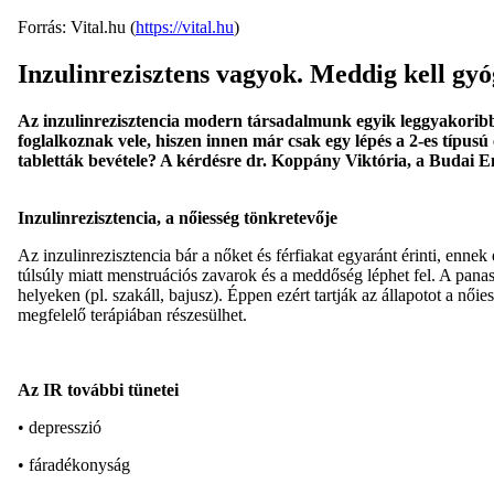
Forrás: Vital.hu (
https://vital.hu
)
Inzulinrezisztens vagyok. Meddig kell gy
Az inzulinrezisztencia modern társadalmunk egyik leggyakoribb
foglalkoznak vele, hiszen innen már csak egy lépés a 2-es típu
tabletták bevétele? A kérdésre dr. Koppány Viktória, a Budai En
Inzulinrezisztencia, a nőiesség tönkretevője
Az inzulinrezisztencia bár a nőket és férfiakat egyaránt érinti, enn
túlsúly miatt menstruációs zavarok és a meddőség léphet fel. A panas
helyeken (pl. szakáll, bajusz). Éppen ezért tartják az állapotot a nő
megfelelő terápiában részesülhet.
Az IR további tünetei
• depresszió
• fáradékonyság