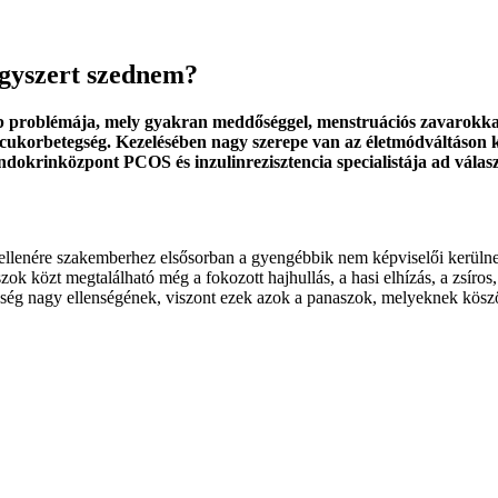
ógyszert szednem?
 problémája, mely gyakran meddőséggel, menstruációs zavarokkal é
sú cukorbetegség. Kezelésében nagy szerepe van az életmódváltáson 
dokrinközpont PCOS és inzulinrezisztencia specialistája ad válasz
ek ellenére szakemberhez elsősorban a gyengébbik nem képviselői kerüln
zok közt megtalálható még a fokozott hajhullás, a hasi elhízás, a zsíro
iesség nagy ellenségének, viszont ezek azok a panaszok, melyeknek köszö