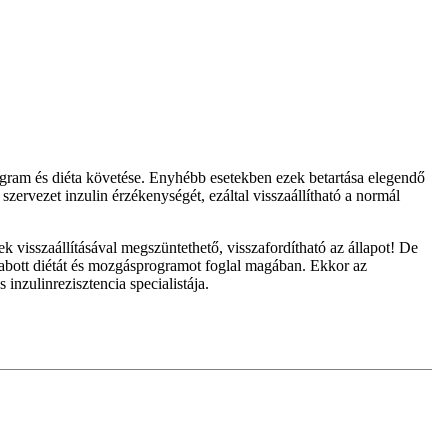
rogram és diéta követése. Enyhébb esetekben ezek betartása elegendő
ervezet inzulin érzékenységét, ezáltal visszaállítható a normál
k visszaállításával megszüntethető, visszafordítható az állapot! De
szabott diétát és mozgásprogramot foglal magában. Ekkor az
nzulinrezisztencia specialistája.