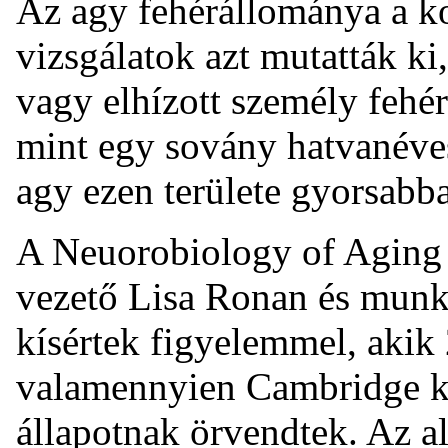
Az agy fehérállománya a ko
vizsgálatok azt mutatták ki
vagy elhízott személy fehé
mint egy sovány hatvanéves
agy ezen területe gyorsabb
A Neuorobiology of Aging c
vezető Lisa Ronan és munkat
kísértek figyelemmel, akik 
valamennyien Cambridge kö
állapotnak örvendtek. Az a