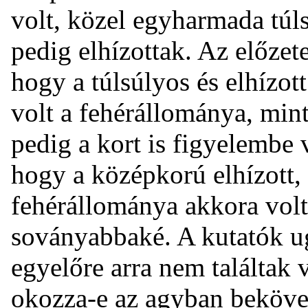
volt, közel egyharmada túls
pedig elhízottak. Az előzet
hogy a túlsúlyos és elhízo
volt a fehérállománya, min
pedig a kort is figyelembe v
hogy a középkorú elhízott,
fehérállománya akkora volt,
soványabbaké. A kutatók 
egyelőre arra nem találtak 
okozza-e az agyban bekövet