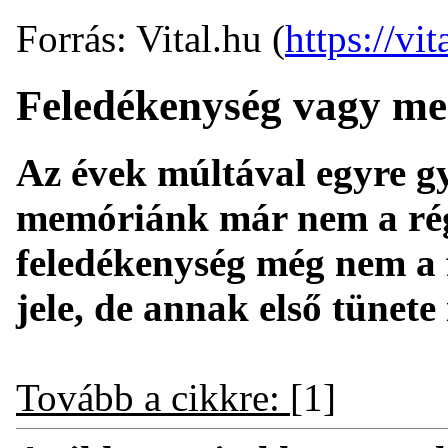
Forrás: Vital.hu (
https://vit
Feledékenység vagy m
Az évek múltával egyre g
memóriánk már nem a régi
feledékenység még nem a f
jele, de annak első tünete 
Tovább a cikkre:
[1]