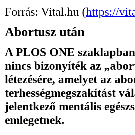
Forrás: Vital.hu (
https://vit
Abortusz után
A PLOS ONE szaklapban m
nincs bizonyíték az „abo
létezésére, amelyet az ab
terhességmegszakítást vá
jelentkező mentális egés
emlegetnek.