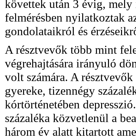
követtek után 3 évig, mely 
felmérésben nyilatkoztak a
gondolataikról és érzéseikr
A résztvevők több mint fele 
végrehajtására irányuló dö
volt számára. A résztvevők
gyereke, tizennégy százalé
kórtörténetében depresszió
százaléka közvetlenül a bea
három év alatt kitartott ame