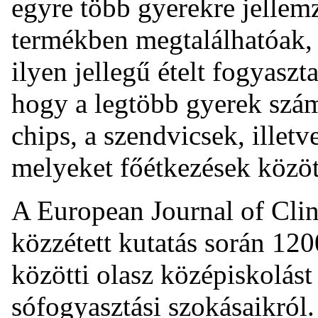
egyre több gyerekre jellemz
termékben megtalálhatóak, 
ilyen jellegű ételt fogyasz
hogy a legtöbb gyerek számá
chips, a szendvicsek, illetv
melyeket főétkezések közöt
A European Journal of Clin
közzétett kutatás során 12
közötti olasz középiskolást
sófogyasztási szokásaikról.