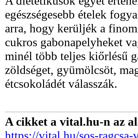
A dietetikusok egyet érten
egészségesebb ételek fogyas
arra, hogy kerüljék a finom
cukros gabonapelyheket vag
minél több teljes kiőrlésű 
zöldséget, gyümölcsöt, mag
étcsokoládét válasszák.
A cikket a vital.hu-n az a
https://vital.hu/sos-ragcsa