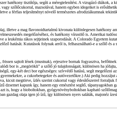
zer hatékony tisztítója, segíti a méregtelenítést. A vizsgázó diákok, 
 vagy szőlőcukorral, mazsolával, hanem egyben idegeiket is erősíthetik, 
etve a férfias teljesítményt növelő természetes afrodiziákumnak tekinti
aj, illetve a mag flavonoidtartalmú kivonata különlegesen hatékony ant
az érelmeszesedés megelőzéséhez, és hatékony vírusölő is. Amerikai tudó
etve a leukémia rákos sejtjeinek szaporodását. A Colorado Egyetem kutat
őző hatását. Kutatások folynak arról is, felhasználható-e a szőlő és a s
frissen sajtolt lének (mustnak), erjesztve bornak fogyasztva, befőttnek 
alódi bor is „megörökli” a szőlő jó tulajdonságait, különösen ha jófajt
égű, egy-két deci bor egészséges: szívvédő hatású, segít megelőzni az 
 a gyermekekre, a cukorbetegekre és autóvezetőkre.) Aki pedig hozzájut
va, kicsit megtörve, ízlés szerint cukorral vagy édesítőszerrel forraljuk
ó ízű dzsemet kapunk így, hanem egy emésztést segítő, tápanyagokban ga
 azt is, hogy a bioboltokban, gyógynövényboltokban kapható szőlőmag-
ban gazdag olaja igen jó ízű, így különösen nyers saláták, majonéz ízesí