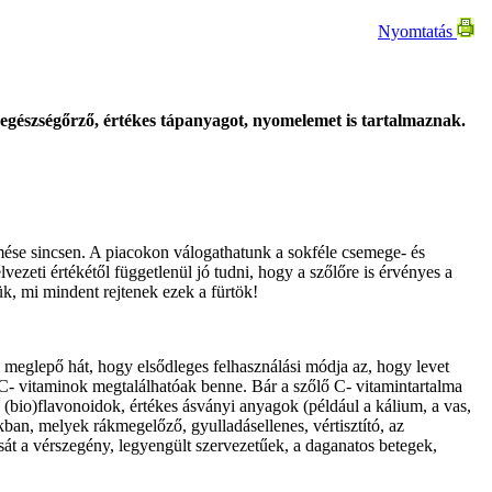
Nyomtatás
 egészségőrző, értékes tápanyagot, nyomelemet is tartalmaznak.
rmése sincsen. A piacokon válogathatunk a sokféle csemege- és
ezeti értékétől függetlenül jó tudni, hogy a szőlőre is érvényes a
k, mi mindent rejtenek ezek a fürtök!
meglepő hát, hogy elsődleges felhasználási módja az, hogy levet
és C- vitaminok megtalálhatóak benne. Bár a szőlő C- vitamintartalma
(bio)flavonoidok, értékes ásványi anyagok (például a kálium, a vas,
ban, melyek rákmegelőző, gyulladásellenes, vértisztító, az
sát a vérszegény, legyengült szervezetűek, a daganatos betegek,