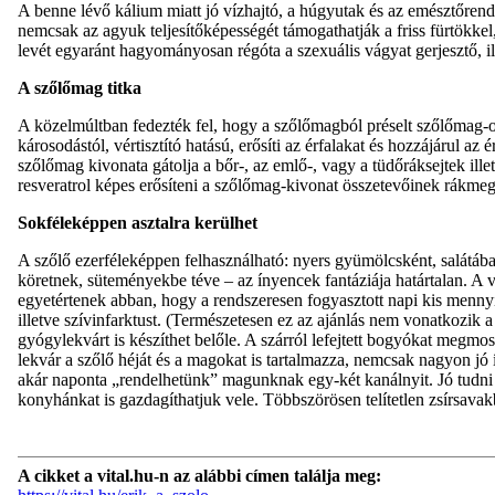
A benne lévő kálium miatt jó vízhajtó, a húgyutak és az emésztőrends
nemcsak az agyuk teljesítőképességét támogathatják a friss fürtökkel,
levét egyaránt hagyományosan régóta a szexuális vágyat gerjesztő, ill
A szőlőmag titka
A közelmúltban fedezték fel, hogy a szőlőmagból préselt szőlőmag-ol
károsodástól, vértisztító hatású, erősíti az érfalakat és hozzájárul 
szőlőmag kivonata gátolja a bőr-, az emlő-, vagy a tüdőráksejtek ill
resveratrol képes erősíteni a szőlőmag-kivonat összetevőinek rákmegel
Sokféleképpen asztalra kerülhet
A szőlő ezerféleképpen felhasználható: nyers gyümölcsként, salátába, 
köretnek, süteményekbe téve – az ínyencek fantáziája határtalan. A v
egyetértenek abban, hogy a rendszeresen fogyasztott napi kis mennyis
illetve szívinfarktust. (Természetesen ez az ajánlás nem vonatkozik
gyógylekvárt is készíthet belőle. A szárról lefejtett bogyókat megmos
lekvár a szőlő héját és a magokat is tartalmazza, nemcsak nagyon j
akár naponta „rendelhetünk” magunknak egy-két kanálnyit. Jó tudni
konyhánkat is gazdagíthatjuk vele. Többszörösen telítetlen zsírsavak
A cikket a vital.hu-n az alábbi címen találja meg: