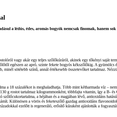
al
Ráadásul a lédús, édes, aromás bogyók nemcsak finomak, hanem sok
tolóról vagy akár egy teljes szőlőkúráról, akinek egy tőkényi saját te
lőtől egészen az apró, szinte fekete bogyós kékszőlőkig. A gyümölcs élv
, minél sötétebb színű, annál értékesebb összetevőket tartalmaz. Nézzü
lma a 18 százalékot is meghaladhatja. Több mint kétharmada víz – nem 
ót, 130 g rostot tartalmaz kilogrammonként, többfajta vitamin, így a B- 
 szőlőcukortartalma, a héjában és a magjában lévő, antioxidáns hatású 
számít. Különösen a vörös és feketeszőlő gazdag antioxidáns flavonoidok
zadokkal ezelőtt is regeneráló, erősítő kúraként ajánlották a fogyasztá