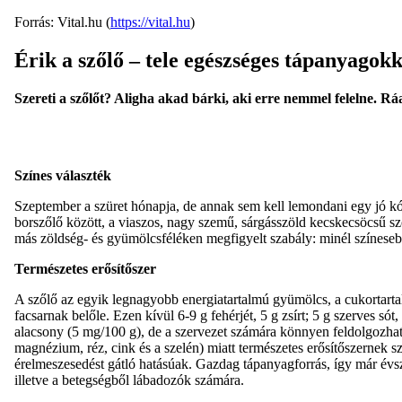
Forrás: Vital.hu (
https://vital.hu
)
Érik a szőlő – tele egészséges tápanyagokk
Szereti a szőlőt? Aligha akad bárki, aki erre nemmel felelne. 
Színes választék
Szeptember a szüret hónapja, de annak sem kell lemondani egy jó kós
borszőlő között, a viaszos, nagy szemű, sárgásszöld kecskecsöcsű sző
más zöldség- és gyümölcsféléken megfigyelt szabály: minél színesebb
Természetes erősítőszer
A szőlő az egyik legnagyobb energiatartalmú gyümölcs, a cukortarta
facsarnak belőle. Ezen kívül 6-9 g fehérjét, 5 g zsírt; 5 g szerves s
alacsony (5 mg/100 g), de a szervezet számára könnyen feldolgozható
magnézium, réz, cink és a szelén) miatt természetes erősítőszernek 
érelmeszesedést gátló hatásúak. Gazdag tápanyagforrás, így már évszá
illetve a betegségből lábadozók számára.