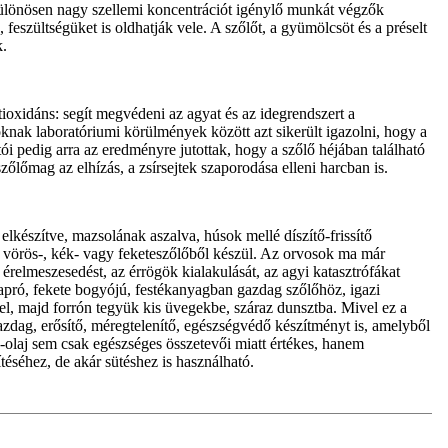
a különösen nagy szellemi koncentrációt igénylő munkát végzők
feszültségüket is oldhatják vele. A szőlőt, a gyümölcsöt és a préselt
k.
ioxidáns: segít megvédeni az agyat és az idegrendszert a
soknak laboratóriumi körülmények között azt sikerült igazolni, hogy a
ói pedig arra az eredményre jutottak, hogy a szőlő héjában található
zőlőmag az elhízás, a zsírsejtek szaporodása elleni harcban is.
elkészítve, mazsolának aszalva, húsok mellé díszítő-frissítő
a, vörös-, kék- vagy feketeszőlőből készül. Az orvosok ma már
érelmeszesedést, az érrögök kialakulását, az agyi katasztrófákat
 apró, fekete bogyójú, festékanyagban gazdag szőlőhöz, igazi
 fel, majd forrón tegyük kis üvegekbe, száraz dunsztba. Mivel ez a
zdag, erősítő, méregtelenítő, egészségvédő készítményt is, amelyből
olaj sem csak egészséges összetevői miatt értékes, hanem
téséhez, de akár sütéshez is használható.