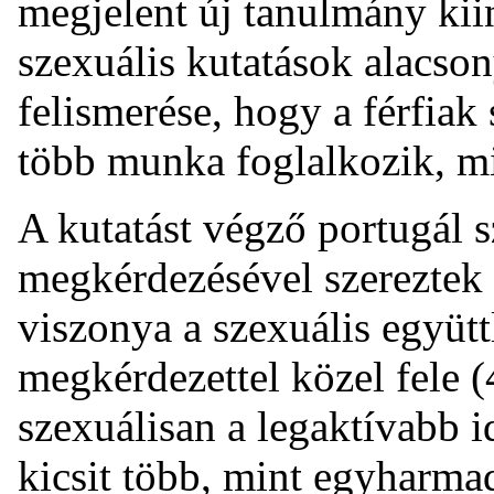
megjelent új tanulmány kii
szexuális kutatások alacso
felismerése, hogy a férfiak
több munka foglalkozik, mi
A kutatást végző portugál
megkérdezésével szereztek 
viszonya a szexuális együttl
megkérdezettel közel fele 
szexuálisan a legaktívabb i
kicsit több, mint egyharm