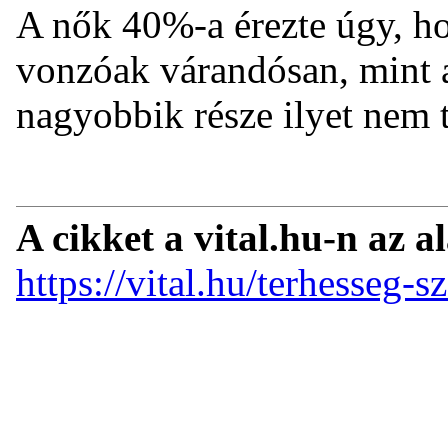
A nők 40%-a érezte úgy, h
vonzóak várandósan, mint a
nagyobbik része ilyet nem t
A cikket a vital.hu-n az a
https://vital.hu/terhesseg-s