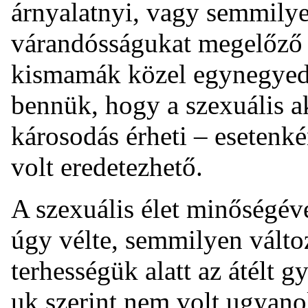
árnyalatnyi, vagy semmily
várandósságukat megelőző 
kismamák közel egynegyede 
bennük, hogy a szexuális a
károsodás érheti – esetenkén
volt eredetezhető.
A szexuális élet minőségév
úgy vélte, semmilyen válto
terhességük alatt az átélt
uk szerint nem volt ugyano