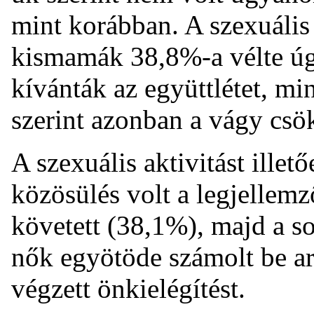
mint korábban. A szexuális
kismamák 38,8%-a vélte úg
kívánták az együttlétet, mi
szerint azonban a vágy csö
A szexuális aktivitást ille
közösülés volt a legjellemz
követett (38,1%), majd a so
nők egyötöde számolt be arr
végzett önkielégítést.