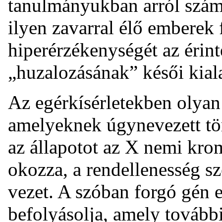
tanulmányukban arról szám
ilyen zavarral élő emberek f
hiperérzékenységét az érinté
„huzalozásának” késői kial
Az egérkísérletekben olyan 
amelyeknek úgynevezett tö
az állapotot az X nemi kr
okozza, a rendellenesség s
vezet. A szóban forgó gén 
befolyásolja, amely további