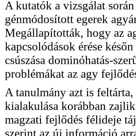
A kutatók a vizsgálat során
génmódosított egerek agyán
Megállapították, hogy az a
kapcsolódások érése későn z
csúszása dominóhatás-szer
problémákat az agy fejlődé
A tanulmány azt is feltárta
kialakulása korábban zajlik
magzati fejlődés félideje t
szerint az új információ arr