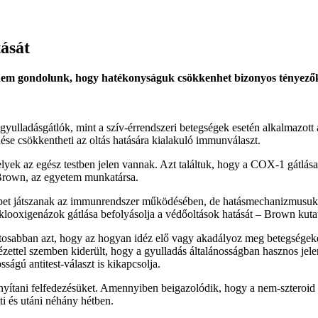
ását
 nem gondolunk, hogy hatékonyságuk csökkenhet bizonyos tényezők 
lladásgátlók, mint a szív-érrendszeri betegségek esetén alkalmazott ace
se csökkentheti az oltás hatására kialakuló immunválaszt.
k az egész testben jelen vannak. Azt találtuk, hogy a COX-1 gátlása 
 Brown, az egyetem munkatársa.
epet játszanak az immunrendszer működésében, de hatásmechanizmusuk
iklooxigenázok gátlása befolyásolja a védőoltások hatását – Brown kuta
osabban azt, hogy az hogyan idéz elő vagy akadályoz meg betegségeket.
ézettel szemben kiderült, hogy a gyulladás általánosságban hasznos jele
ágú antitest-választ is kikapcsolja.
yítani felfedezésüket. Amennyiben beigazolódik, hogy a nem-szteroid g
ti és utáni néhány hétben.