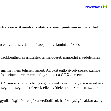
Nyomtatás
hatására. Amerikai kutatók szerint pontosan ez történhet
tilszalicilsav-tartalmú aszpirin, valamint a láz- és
csökkentheti az antitestek termelődését, márpedig a védelemhez
 ma még nem teljesen ismert. Az őket gátló gyógyszerek számos
tása szintén erre az eredményre jutott a COX-1 esetén.
 Számos krónikus betegség, például az arthritisz, szív-érrendszeri
nség, ami segít a fertőzések elleni védelemben. Sok nem-szteroid
yulladásgátlók rontják a védőoltások hatékonyságát, akkor az ilyen