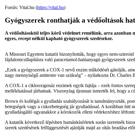
Forrás: Vital.hu (
https://vital.hu
)
Gyógyszerek ronthatják a védőoltások hat
A védőoltásoktól teljes körű védelmet remélünk, arra azonban
egyes, recept nélkül kapható gyógyszerek szedésekor.
A Missouri Egyetem kutatói bizonyították, hogy egyes nem-szteroid gyu
fájdalomcsillapításra való paracetamol-hatúanyagú gyógyszerek szedé
„Ezek a gyógyszerek a COX-1 nevű enzim működését gátolják, amelye
nagy mennyiségű antitestre van szükség” – nyilatkozta Dr. Charles
A COX-1 a ciklooxigenáz enzimek egyik fajtája – ezek fontos szer
mellékhatással járhatnak. Viszonylag újonnan ismerték fel, hogy a c
Brown és kollégái a gyulladás szabályozását is tanulmányozták, pont
betegségek vagy a cukorbetegség jár gyulladással. A korábban hitt n
gyulladásgátló ugyanakkor a kórokozók elleni védekezéshez létfontoss
A kutatók következő lépésben humánkísérletek során szeretnék bizon
szerek szedésének felfüggesztését ajánlják majd az oltás beadása előt