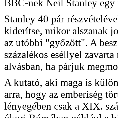
BBC-nek Neil Stanley egy 
Stanley 40 pár részvételéve
kiderítse, mikor alszanak j
az utóbbi "győzött". A bes
százalékos eséllyel zavart
alvásban, ha párjuk megmo
A kutató, aki maga is külön
arra, hogy az emberiség tör
lényegében csak a XIX. szá
ókori Rómában például a hi