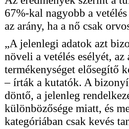
67%-kal nagyobb a vetélés
az arány, ha a nő csak orvos
„A jelenlegi adatok azt biz
növeli a vetélés esélyét, az
termékenységet elősegítő ke
– írták a kutatók. A bizon
döntő, a jelenleg rendelke
különbözősége miatt, és mer
kategóriában csak kevés ta