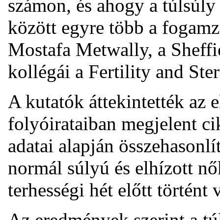
számon, és ahogy a túlsúly 
között egyre több a fogamzó
Mostafa Metwally, a Sheff
kollégái a Fertility and Ste
A kutatók áttekintették az 
folyóirataiban megjelent ci
adatai alapján összehasonlí
normál súlyú és elhízott nő
terhességi hét előtt történt
Az eredmények szerint a túl