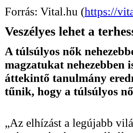
Forrás: Vital.hu (
https://vit
Veszélyes lehet a terhes
A túlsúlyos nők nehezebbe
magzatukat nehezebben is
áttekintő tanulmány ered
tűnik, hogy a túlsúlyos n
„Az elhízást a legújabb vil