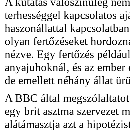
A kutatás valószínűleg nem
terhességgel kapcsolatos a
haszonállattal kapcsolatban
olyan fertőzéseket hordozn
nézve. Egy fertőzés például
anyajuhoknál, és az ember e
de emellett néhány állat ürü
A BBC által megszólaltatott
egy brit asztma szervezet 
alátámasztja azt a hipotézis