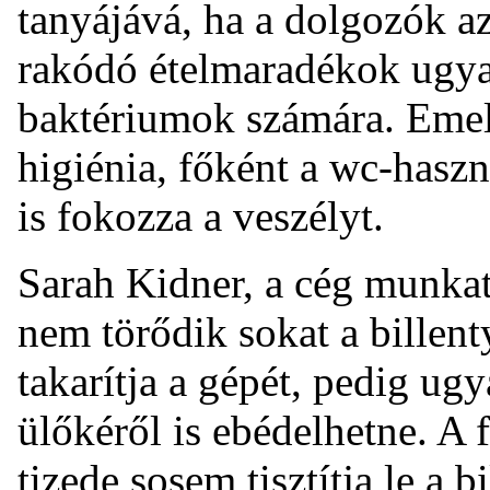
tanyájává, ha a dolgozók az
rakódó ételmaradékok ugyani
baktériumok számára. Emell
higiénia, főként a wc-haszn
is fokozza a veszélyt.
Sarah Kidner, a cég munkat
nem törődik sokat a billent
takarítja a gépét, pedig ug
ülőkéről is ebédelhetne. A 
tizede sosem tisztítja le a 