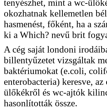
tenyészhet, mint a wc-ülő
okozhatnak kellemetlen bél
hasmenést, főként, ha a szá
ki a Which? nevű brit fogya
A cég saját londoni irodáib
billentyűzetet vizsgáltak 
baktériumokat (e.coli, coli
enterobacteria) keresve, a
ülőkékről és wc-ajtók kilin
hasonlították össze.