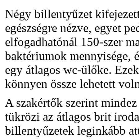
Négy billentyűzet kifejezet
egészségre nézve, egyet ped
elfogadhatónál 150-szer ma
baktériumok mennyisége, é
egy átlagos wc-ülőke. Ezekr
könnyen össze lehetett vol
A szakértők szerint mindez
tükrözi az átlagos brit iro
billentyűzetek leginkább a