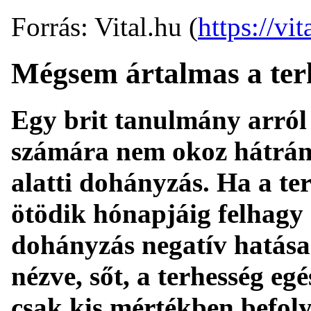
Forrás: Vital.hu (
https://vit
Mégsem ártalmas a terh
Egy brit tanulmány arról
számára nem okoz hátrány
alatti dohányzás. Ha a te
ötödik hónapjáig felhagy 
dohányzás negatív hatása
nézve, sőt, a terhesség egés
csak kis mértékben befolyá