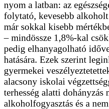
nyom a latban: az egészség
folytató, kevesebb alkohol
már sokkal kisebb mértékben
– mindössze 1,8%-kal csökk
pedig elhanyagolható időv
hatására. Ezek szerint leg
gyermekei veszélyeztetettek,
alacsony iskolai végzettség
terhesség alatti dohányzás 
alkoholfogyasztás és a nem 