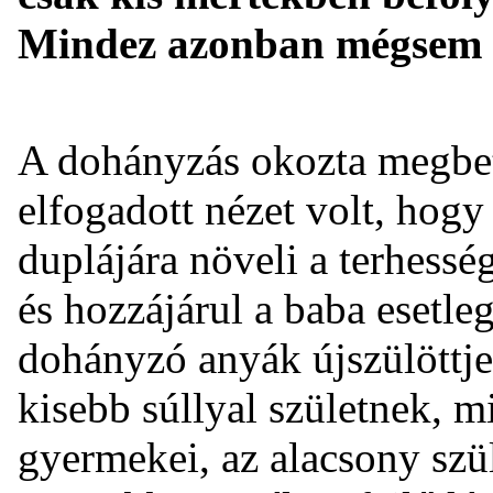
Mindez azonban mégsem i
A dohányzás okozta megbet
elfogadott nézet volt, hogy
duplájára növeli a terhessé
és hozzájárul a baba esetle
dohányzó anyák újszülöttj
kisebb súllyal születnek, 
gyermekei, az alacsony szü