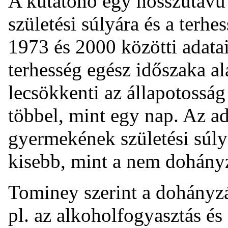
A kutatónő egy hosszútávú 
születési súlyára és a terhe
1973 és 2000 közötti adatait
terhesség egész időszaka al
lecsökkenti az állapotosság
többel, mint egy nap. Az a
gyermekének születési súly
kisebb, mint a nem dohány
Tominey szerint a dohányz
pl. az alkoholfogyasztás és