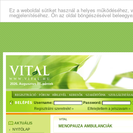
Ez a weboldal sütiket használ a helyes működéséhez, v
megjelenítéséhez. Ön az oldal böngészésével beleegye
2026. Augusztus 07. péntek
:
:
:
:
:
REGISZTRÁCIÓ
FÓRUM
HÍRLEVÉL
KERESŐK
SZAKÉRTŐINK
SZOLGÁLTATÁSA
Username:
Password:
Regisztrálni szeretnék!
Elfelejtettem a jelszavam
VITAL
AKTUÁLIS
MENOPAUZA AMBULANCIÁK
NYITÓLAP