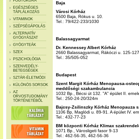
FOGYÓKÚRA
Baja
EGÉSZSÉGES
Városi Kórház
TÁPLÁLKOZÁS
6500 Baja, Rókus u. 10.
VITAMINOK
Tel.: 79/422-233/1030
SZÉPSÉGÁPOLÁS
ALTERNATÍV
GYÓGYÁSZAT
Balassagyarmat
GYÓGYTEÁK
Dr. Kennessey Albert Kórház
SZEX
2660 Balassagyarmat, Rákóczi u. 125-127
Tel.: 35/505-052
PSZICHOLÓGIA
SZENVEDÉLY-
BETEGSÉGEK
Budapest
SZTÁR-ÉLETMÓDI
Szent Margit Kórház Menopausa-osteop
KÜLÖNÖS SORSOK
meddőségi szakambulancia
AZ
1032 Bp., Bécsi út 132. "A" épület II. eme
ORVOSTUDOMÁNY
Tel.: 250-24-20/324m
TÖRTÉNETÉBŐL
Bajcsy-Zsilinszky Kórház Menopauza 
1106 Bp, Maglódi u. 89-91. A épület IV. em
Tel.: 432-77-23
BM központi Kórház Klimax szakrendel
1071 Bp., Városligeti fasor 9-13
Tel.: 462-56-35, 462-56-36