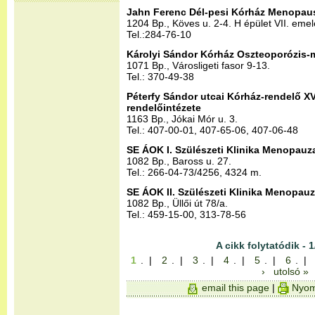
Jahn Ferenc Dél-pesi Kórház Menopau
1204 Bp., Köves u. 2-4. H épület VII. emel
Tel.:284-76-10
Károlyi Sándor Kórház Oszteoporózis
1071 Bp., Városligeti fasor 9-13.
Tel.: 370-49-38
Péterfy Sándor utcai Kórház-rendelő XVI
rendelőintézete
1163 Bp., Jókai Mór u. 3.
Tel.: 407-00-01, 407-65-06, 407-06-48
SE ÁOK I. Szülészeti Klinika Menopauz
1082 Bp., Baross u. 27.
Tel.: 266-04-73/4256, 4324 m.
SE ÁOK II. Szülészeti Klinika Menopau
1082 Bp., Üllői út 78/a.
Tel.: 459-15-00, 313-78-56
A cikk folytatódik - 1
1
. |
2
. |
3
. |
4
. |
5
. |
6
. |
›
utolsó »
email this page
|
Nyom