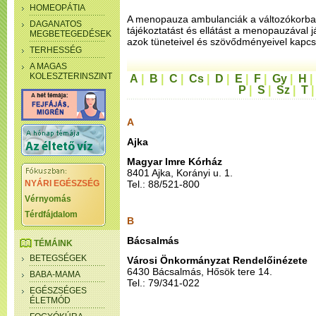
HOMEOPÁTIA
A menopauza ambulanciák a változókorba
DAGANATOS
tájékoztatást és ellátást a menopauzával j
MEGBETEGEDÉSEK
azok tüneteivel és szövődményeivel kapcs
TERHESSÉG
A MAGAS
KOLESZTERINSZINT
A
|
B
|
C
|
Cs
|
D
|
E
|
F
|
Gy
|
H
P
|
S
|
Sz
|
T
A
Ajka
Magyar Imre Kórház
8401 Ajka, Korányi u. 1.
NYÁRI EGÉSZSÉG
Tel.: 88/521-800
Vérnyomás
Térdfájdalom
B
Bácsalmás
TÉMÁINK
BETEGSÉGEK
Városi Önkormányzat Rendelőinézete
6430 Bácsalmás, Hősök tere 14.
BABA-MAMA
Tel.: 79/341-022
EGÉSZSÉGES
ÉLETMÓD